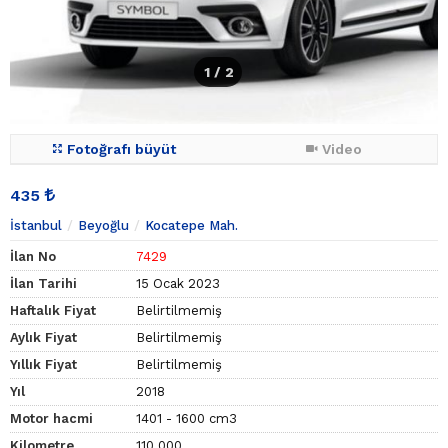
1
/ 2
Fotoğrafı büyüt
Video
435
İstanbul
Beyoğlu
Kocatepe Mah.
İlan No
7429
İlan Tarihi
15 Ocak 2023
Haftalık Fiyat
Belirtilmemiş
Aylık Fiyat
Belirtilmemiş
Yıllık Fiyat
Belirtilmemiş
Yıl
2018
Motor hacmi
1401 - 1600 cm3
Kilometre
110.000