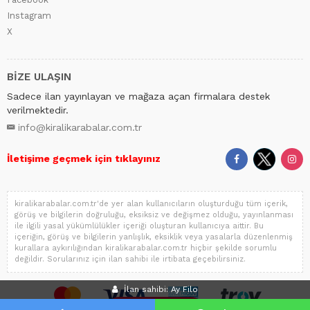
Instagram
X
BİZE ULAŞIN
Sadece ilan yayınlayan ve mağaza açan firmalara destek
verilmektedir.
info@kiralikarabalar.com.tr
İletişime geçmek için tıklayınız
kiralikarabalar.com.tr'de yer alan kullanıcıların oluşturduğu tüm içerik,
görüş ve bilgilerin doğruluğu, eksiksiz ve değişmez olduğu, yayınlanması
ile ilgili yasal yükümlülükler içeriği oluşturan kullanıcıya aittir. Bu
içeriğin, görüş ve bilgilerin yanlışlık, eksiklik veya yasalarla düzenlenmiş
kurallara aykırılığından kiralikarabalar.com.tr hiçbir şekilde sorumlu
değildir. Sorularınız için ilan sahibi ile irtibata geçebilirsiniz.
İlan sahibi: Ay Filo
İLAN VER