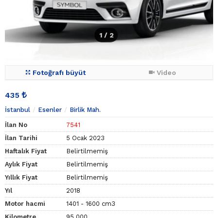
1
/ 2
Fotoğrafı büyüt
Video
435
İstanbul
Esenler
Birlik Mah.
İlan No
7541
İlan Tarihi
5 Ocak 2023
Haftalık Fiyat
Belirtilmemiş
Aylık Fiyat
Belirtilmemiş
Yıllık Fiyat
Belirtilmemiş
Yıl
2018
Motor hacmi
1401 - 1600 cm3
Kilometre
95.000