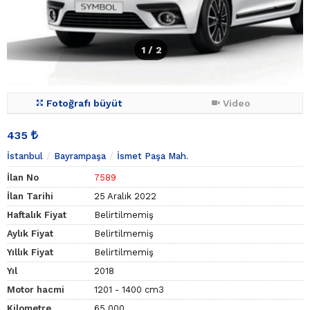
1
/ 2
Fotoğrafı büyüt
Video
435
İstanbul
Bayrampaşa
İsmet Paşa Mah.
İlan No
7589
İlan Tarihi
25 Aralık 2022
Haftalık Fiyat
Belirtilmemiş
Aylık Fiyat
Belirtilmemiş
Yıllık Fiyat
Belirtilmemiş
Yıl
2018
Motor hacmi
1201 - 1400 cm3
Kilometre
65.000