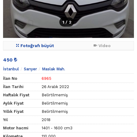
1
/ 2
Fotoğrafı büyüt
Video
450
İstanbul
Sarıyer
Maslak Mah.
İlan No
6965
İlan Tarihi
26 Aralık 2022
Haftalık Fiyat
Belirtilmemiş
Aylık Fiyat
Belirtilmemiş
Yıllık Fiyat
Belirtilmemiş
Yıl
2018
Motor hacmi
1401 - 1600 cm3
Kilometre
110.000