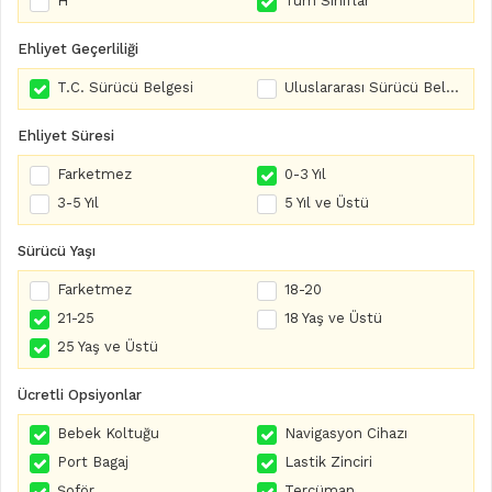
H
Tüm Sınıflar
Ehliyet Geçerliliği
T.C. Sürücü Belgesi
Uluslararası Sürücü Belgesi
Ehliyet Süresi
Farketmez
0-3 Yıl
3-5 Yıl
5 Yıl ve Üstü
Sürücü Yaşı
Farketmez
18-20
21-25
18 Yaş ve Üstü
25 Yaş ve Üstü
Ücretli Opsiyonlar
Bebek Koltuğu
Navigasyon Cihazı
Port Bagaj
Lastik Zinciri
Şoför
Tercüman