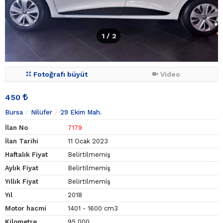
1
/ 2
Fotoğrafı büyüt
Video
450
Bursa
Nilüfer
29 Ekim Mah.
İlan No
7179
İlan Tarihi
11 Ocak 2023
Haftalık Fiyat
Belirtilmemiş
Aylık Fiyat
Belirtilmemiş
Yıllık Fiyat
Belirtilmemiş
Yıl
2018
Motor hacmi
1401 - 1600 cm3
Kilometre
95.000