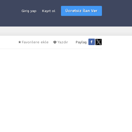
Ücretsiz İlan Ver
Giriş yap
Kayıt ol
Favorilere ekle
Yazdır
Paylaş