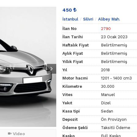
450
İstanbul
Silivri
Alibey Mah.
İlan No
2790
İlan Tarihi
23 Ocak 2023
Haftalık Fiyat
Belirtilmemiş
Aylık Fiyat
Belirtilmemiş
Yıllık Fiyat
Belirtilmemiş
Yıl
2018
Motor hacmi
1201 - 1400 cm3
Kilometre
30.000
Vites
Manuel
Yakıt
Dizel
Kasa tipi
Sedan
Depozit
Ön Provizyon
Ödeme Şekli
Taksitli Ödeme
Video
Kasko
Full Kasko