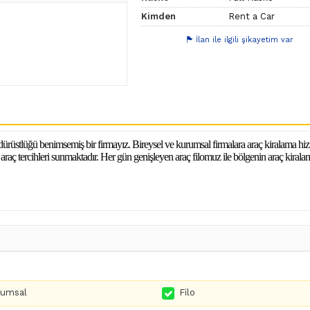
Kimden
Rent a Car
İlan ile ilgili şikayetim var
 dürüstlüğü benimsemiş bir firmayız. Bireysel ve kurumsal firmalara araç kiralama h
raç tercihleri sunmaktadır. Her gün genişleyen araç filomuz ile bölgenin araç kirala
rumsal
Filo