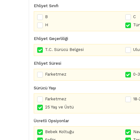
Ehliyet Sınıfı
B
C
H
Tüm
Ehliyet Geçerliliği
T.C. Sürücü Belgesi
Ulu
Ehliyet Süresi
Farketmez
0-3 
Sürücü Yaşı
Farketmez
18-
25 Yaş ve Üstü
Ücretli Opsiyonlar
Bebek Koltuğu
Nav
Şoför
Te