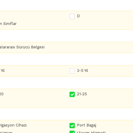
D
 Sınıflar
slararası Sürücü Belgesi
Yıl
3-5 Yıl
20
21-25
igasyon Cihazı
Port Bagaj
rcüman
Ulaşım Hizmeti