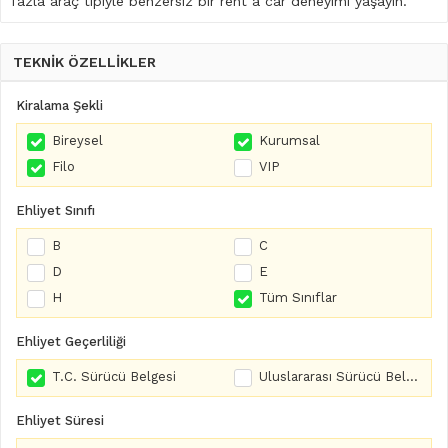
fazla araç tipiyle benzersiz bir rent a car deneyimi yaşayın.
TEKNİK ÖZELLİKLER
Kiralama Şekli
Bireysel
Kurumsal
Filo
VIP
Ehliyet Sınıfı
B
C
D
E
H
Tüm Sınıflar
Ehliyet Geçerliliği
T.C. Sürücü Belgesi
Uluslararası Sürücü Belgesi
Ehliyet Süresi