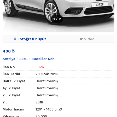
1
/ 2
Fotoğrafı büyüt
Video
400
Antalya
Aksu
Hacıaliler Mah.
İlan No
3926
İlan Tarihi
23 Ocak 2023
Haftalık Fiyat
Belirtilmemiş
Aylık Fiyat
Belirtilmemiş
Yıllık Fiyat
Belirtilmemiş
Yıl
2018
Motor hacmi
1201 - 1400 cm3
Kilometre
30.000