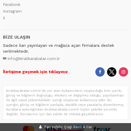
Facebook
Instagram
X
BİZE ULAŞIN
Sadece ilan yayınlayan ve mağaza açan firmalara destek
verilmektedir.
info@kiralikarabalar.com.tr
İletişime geçmek için tıklayınız
kiralikarabalar.com.tr'de yer alan kullanıcıların oluşturduğu tüm içerik,
görüş ve bilgilerin doğruluğu, eksiksiz ve değişmez olduğu, yayınlanması
ile ilgili yasal yükümlülükler içeriği oluşturan kullanıcıya aittir. Bu
içeriğin, görüş ve bilgilerin yanlışlık, eksiklik veya yasalarla düzenlenmiş
kurallara aykırılığından kiralikarabalar.com.tr hiçbir şekilde sorumlu
değildir. Sorularınız için ilan sahibi ile irtibata geçebilirsiniz.
İlan sahibi: Çizgi Rent A Car