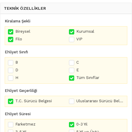
TEKNİK ÖZELLİKLER
Kiralama Şekli
Bireysel
Kurumsal
Filo
VIP
Ehliyet Sınıfı
B
C
D
E
H
Tüm Sınıflar
Ehliyet Geçerliliği
T.C. Sürücü Belgesi
Uluslararası Sürücü Belgesi
Ehliyet Süresi
Farketmez
0-3 Yıl
3-5 Yıl
5 Yıl ve Üstü