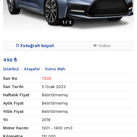
1
/ 2
Fotoğrafı büyüt
Video
450
İstanbul
Ataşehir
İnönü Mah.
İlan No
7035
İlan Tarihi
5 Ocak 2023
Haftalık Fiyat
Belirtilmemiş
Aylık Fiyat
Belirtilmemiş
Yıllık Fiyat
Belirtilmemiş
Yıl
2018
Motor hacmi
1201 - 1400 cm3
Kilometre
110.000