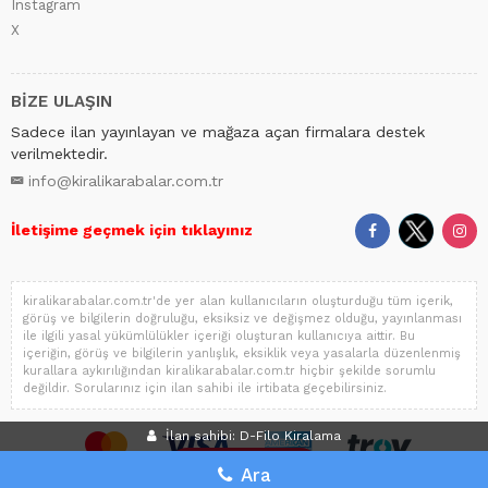
Instagram
X
BİZE ULAŞIN
Sadece ilan yayınlayan ve mağaza açan firmalara destek
verilmektedir.
info@kiralikarabalar.com.tr
İletişime geçmek için tıklayınız
kiralikarabalar.com.tr'de yer alan kullanıcıların oluşturduğu tüm içerik,
görüş ve bilgilerin doğruluğu, eksiksiz ve değişmez olduğu, yayınlanması
ile ilgili yasal yükümlülükler içeriği oluşturan kullanıcıya aittir. Bu
içeriğin, görüş ve bilgilerin yanlışlık, eksiklik veya yasalarla düzenlenmiş
kurallara aykırılığından kiralikarabalar.com.tr hiçbir şekilde sorumlu
değildir. Sorularınız için ilan sahibi ile irtibata geçebilirsiniz.
İlan sahibi: D-Filo Kiralama
İLAN VER
Ara