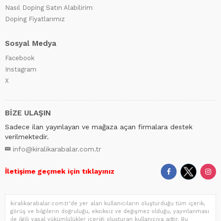
Nasıl Doping Satın Alabilirim
Doping Fiyatlarımız
Sosyal Medya
Facebook
Instagram
X
BİZE ULAŞIN
Sadece ilan yayınlayan ve mağaza açan firmalara destek
verilmektedir.
info@kiralikarabalar.com.tr
İletişime geçmek için tıklayınız
kiralikarabalar.com.tr'de yer alan kullanıcıların oluşturduğu tüm içerik,
görüş ve bilgilerin doğruluğu, eksiksiz ve değişmez olduğu, yayınlanması
ile ilgili yasal yükümlülükler içeriği oluşturan kullanıcıya aittir. Bu