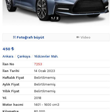
1
/ 2
Fotoğrafı büyüt
Video
450
Ankara
Çankaya
Yıldızevler Mah.
İlan No
7253
İlan Tarihi
14 Ocak 2023
Haftalık Fiyat
Belirtilmemiş
Aylık Fiyat
Belirtilmemiş
Yıllık Fiyat
Belirtilmemiş
Yıl
2018
Motor hacmi
1401 - 1600 cm3
Kilometre
80.000