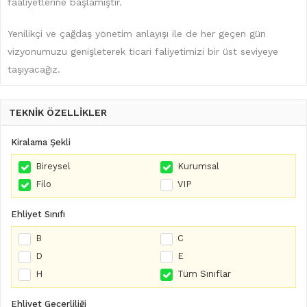
faaliyetlerine başlamıştır.
Yenilikçi ve çağdaş yönetim anlayışı ile de her geçen gün
vizyonumuzu genişleterek ticari faliyetimizi bir üst seviyeye
taşıyacağız.
TEKNİK ÖZELLİKLER
Kiralama Şekli
Bireysel
Kurumsal
Filo
VIP
Ehliyet Sınıfı
B
C
D
E
H
Tüm Sınıflar
Ehliyet Geçerliliği