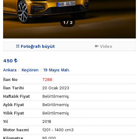
1
/ 2
Fotoğrafı büyüt
Video
450
Ankara
Keçiören
19 Mayıs Mah.
İlan No
7288
İlan Tarihi
20 Ocak 2023
Haftalık Fiyat
Belirtilmemiş
Aylık Fiyat
Belirtilmemiş
Yıllık Fiyat
Belirtilmemiş
Yıl
2018
Motor hacmi
1201 - 1400 cm3
Kilometre
95.000