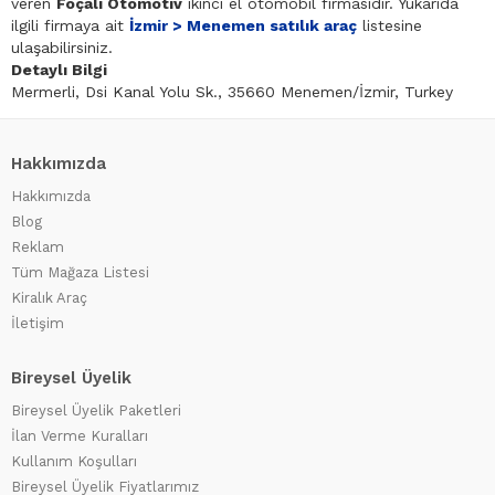
veren
Foçalı Otomotiv
ikinci el otomobil firmasıdır. Yukarıda
ilgili firmaya ait
İzmir > Menemen satılık araç
listesine
ulaşabilirsiniz.
Detaylı Bilgi
Mermerli, Dsi Kanal Yolu Sk., 35660 Menemen/İzmir, Turkey
Hakkımızda
Hakkımızda
Blog
Reklam
Tüm Mağaza Listesi
Kiralık Araç
İletişim
Bireysel Üyelik
Bireysel Üyelik Paketleri
İlan Verme Kuralları
Kullanım Koşulları
Bireysel Üyelik Fiyatlarımız