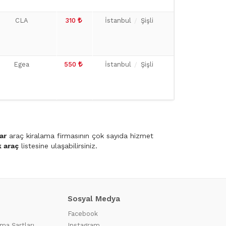
CLA
310
İstanbul
Şişli
Egea
550
İstanbul
Şişli
ar
araç kiralama firmasının çok sayıda hizmet
k araç
listesine ulaşabilirsiniz.
Sosyal Medya
Facebook
ma Şartları
Instagram