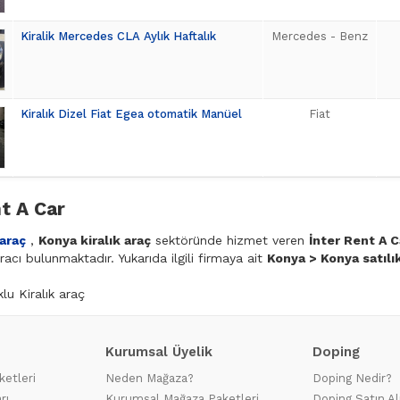
Kiralik Mercedes CLA Aylık Haftalık
Mercedes - Benz
Kiralık Dizel Fiat Egea otomatik Manüel
Fiat
t A Car
 araç
,
Konya kiralık araç
sektöründe hizmet veren
İnter Rent A C
 aracı bulunmaktadır. Yukarıda ilgili firmaya ait
Konya > Konya satılı
lu Kiralık araç
Kurumsal Üyelik
Doping
ketleri
Neden Mağaza?
Doping Nedir?
rı
Kurumsal Mağaza Paketleri
Doping Satın Al