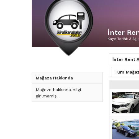
İnter Re
Kayıt Tarihi: 3 Ağ
İnter Rent A
Tüm Mağaza
Mağaza Hakkında
Mağaza hakkında bilgi
girilmemiş.