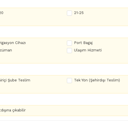
20
21-25
igasyon Cihazı
Port Bagaj
rcüman
Ulaşım Hizmeti
iriçi Şube Teslim
Tek Yön (Şehirdışı Teslim)
dışına çıkabilir