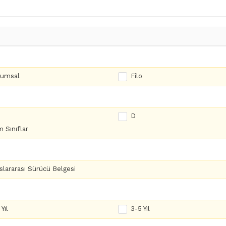
rumsal
Filo
D
 Sınıflar
slararası Sürücü Belgesi
Yıl
3-5 Yıl