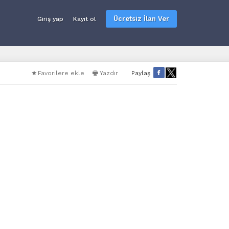
Ücretsiz İlan Ver
Giriş yap
Kayıt ol
Favorilere ekle
Yazdır
Paylaş