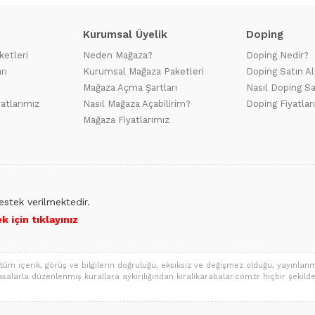
Kurumsal Üyelik
Doping
ketleri
Neden Mağaza?
Doping Nedir?
rı
Kurumsal Mağaza Paketleri
Doping Satın Al
Mağaza Açma Şartları
Nasıl Doping Sa
yatlarımız
Nasıl Mağaza Açabilirim?
Doping Fiyatlar
Mağaza Fiyatlarımız
stek verilmektedir.
 için tıklayınız
tüm içerik, görüş ve bilgilerin doğruluğu, eksiksiz ve değişmez olduğu, yayınlanmas
a yasalarla düzenlenmiş kurallara aykırılığından kiralikarabalar.com.tr hiçbir şekilde