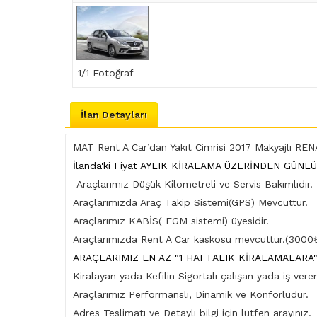
1
/1 Fotoğraf
İlan Detayları
MAT Rent A Car’dan Yakıt Cimrisi 2017 Makyajlı 
İlanda'ki Fiyat AYLIK KİRALAMA ÜZERİNDEN GÜNLÜ
Araçlarımız Düşük Kilometreli ve Servis Bakımlıdır.
Araçlarımızda Araç Takip Sistemi(GPS) Mevcuttur.
Araçlarımız KABİS( EGM sistemi) üyesidir.
Araçlarımızda Rent A Car kaskosu mevcuttur.(3000₺
ARAÇLARIMIZ EN AZ "1 HAFTALIK KİRALAMALARA
Kiralayan yada Kefilin Sigortalı çalışan yada iş veren
Araçlarımız Performanslı, Dinamik ve Konforludur.
Adres Teslimatı ve Detaylı bilgi için lütfen arayınız.