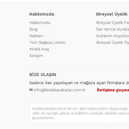
Hakkımızda
Bireysel Üyelik
Hakkımızda
Bireysel Üyelik Pa
Blog
İlan Verme Kuralla
Reklam
Kullanım Koşulları
Tüm Mağaza Listesi
Bireysel Üyelik Fi
Kiralık Araç
İletişim
BİZE ULAŞIN
Sadece ilan yayınlayan ve mağaza açan firmalara de
info@kiralikarabalar.com.tr
İletişime geçmek
kiralikarabalar.com.tr'de yer alan kullanıcıların oluşturduğu 
aittir. Bu içeriğin, görüş ve bilgilerin yanlışlık, eksiklik vey
geçebilirsiniz.