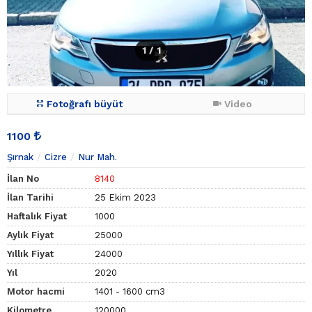
1
/ 1
Fotoğrafı büyüt
Video
1100
Şırnak
Cizre
Nur Mah.
İlan No
8140
İlan Tarihi
25 Ekim 2023
Haftalık Fiyat
1000
Aylık Fiyat
25000
Yıllık Fiyat
24000
Yıl
2020
Motor hacmi
1401 - 1600 cm3
Kilometre
120000