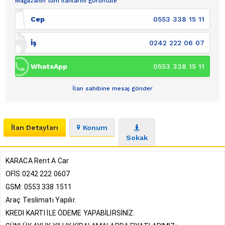
Mağazanın tüm ilanlarını görüntüle
Cep
0553 338 15 11
İş
0242 222 06 07
WhatsApp
0553 338 15 11
İlan sahibine mesaj gönder
İlan Detayları
Konum
Sokak
KARACA Rent A Car
OFİS:0242 222 0607
GSM: 0553 338 1511
Araç Teslimatı Yapılır.
KREDI KARTI İLE ÖDEME YAPABİLİRSİNİZ.