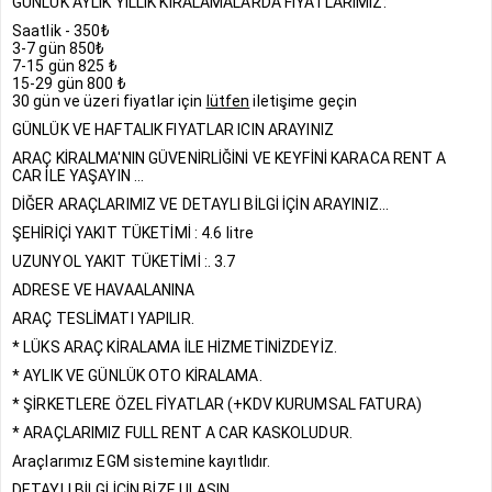
GÜNLÜK AYLIK YILLIK KİRALAMALARDA FIYATLARIMIZ:
Saatlik - 350₺
3-7 gün 850₺
7-15 gün 825 ₺
15-29 gün 800 ₺
30 gün ve üzeri fiyatlar için
lütfen
iletişime geçin
GÜNLÜK VE HAFTALIK FIYATLAR ICIN ARAYINIZ
ARAÇ KİRALMA'NIN GÜVENİRLİĞİNİ VE KEYFİNİ KARACA RENT A
CAR İLE YAŞAYIN ...
DİĞER ARAÇLARIMIZ VE DETAYLI BİLGİ İÇİN ARAYINIZ...
ŞEHİRİÇİ YAKIT TÜKETİMİ : 4.6 litre
UZUNYOL YAKIT TÜKETİMİ :. 3.7
ADRESE VE HAVAALANINA
ARAÇ TESLİMATI YAPILIR.
* LÜKS ARAÇ KİRALAMA İLE HİZMETİNİZDEYİZ.
* AYLIK VE GÜNLÜK OTO KİRALAMA.
* ŞİRKETLERE ÖZEL FİYATLAR (+KDV KURUMSAL FATURA)
* ARAÇLARIMIZ FULL RENT A CAR KASKOLUDUR.
Araçlarımız EGM sistemine kayıtlıdır.
DETAYLI BİLGİ İÇİN BİZE ULAŞIN.