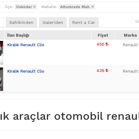
İlçe:
Üsküdar
Mahalle:
Altunizade Mah.
G
r
Sahibinden
Galeriden
Rent a Car
İlan Başlığı
Fiyat
Marka
450
Kiralık Renault Clio
Renault
435
Kiralık Renault Clio
Renault
lık araçlar otomobil renaul