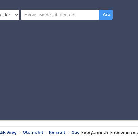
Ara
alık Araç
Otomobil
Renault
Clio
kategorisinde kriterleriniz