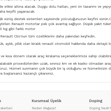
 etkisi altına alacak. Duygu dolu hatları, yeni ön tasarımı ve yepy
aha keyifli yaşanacak.
jik sürüş destek sistemleri sayesinde yolculuğunuzun keyfini sürün.
iştirilen Renault motorlar pek çok avantaj sağlıyor. Düşük yakıt tü
90 bg gibi farklı motor
.Renault Clio'nun tüm özelliklerini daha yakından keşfedin.
, aylık, yıllık olan kiralık renault otomobil hakkında daha detaylı bil
e kısa dönem olarak araç kiralama seçeneklerimize sahip olabilirsi
abalık prosedürlerden uzak, sınırsız km ve ek kasko olmadan araç 
diniyoruz. Hizmet sunmanın çok büyük bir iş olduğunu ve hizmetinizi
 başlarsanız kazançlı çıkarsınız.
k
Kurumsal Üyelik
Doping
Paketleri
Neden Mağaza?
Doping Nedir