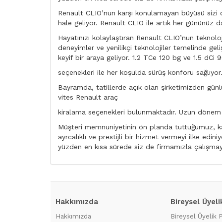
Renault CLIO’nun karşı konulamayan büyüsü sizi de
hale geliyor. Renault CLIO ile artık her gününüz d
Hayatınızı kolaylaştıran Renault CLIO’nun teknolo
deneyimler ve yenilikçi teknolojiler temelinde gel
keyif bir araya geliyor. 1.2 TCe 120 bg ve 1.5 dCi 
seçenekleri ile her koşulda sürüş konforu sağlıyor
Bayramda, tatillerde açık olan şirketimizden günlük
vites Renault araç
kiralama seçenekleri bulunmaktadır. Uzun dönem v
Müşteri memnuniyetinin ön planda tuttuğumuz, kal
ayrcalıklı ve prestijli bir hizmet vermeyi ilke e
yüzden en kısa sürede siz de firmamızla çalışmaya
Hakkımızda
Bireysel Üyeli
Hakkımızda
Bireysel Üyelik 