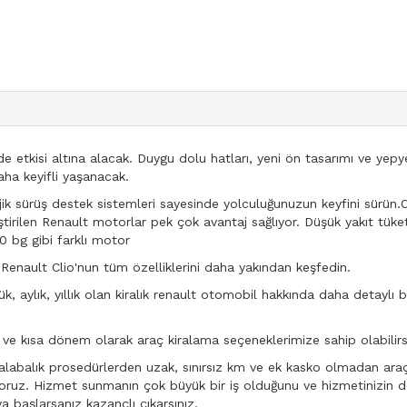
 etkisi altına alacak. Duygu dolu hatları, yeni ön tasarımı ve yepy
aha keyifli yaşanacak.
jik sürüş destek sistemleri sayesinde yolculuğunuzun keyfini sürün.
iştirilen Renault motorlar pek çok avantaj sağlıyor. Düşük yakıt tü
90 bg gibi farklı motor
.Renault Clio'nun tüm özelliklerini daha yakından keşfedin.
, aylık, yıllık olan kiralık renault otomobil hakkında daha detaylı bil
e kısa dönem olarak araç kiralama seçeneklerimize sahip olabilirsi
abalık prosedürlerden uzak, sınırsız km ve ek kasko olmadan araç 
diniyoruz. Hizmet sunmanın çok büyük bir iş olduğunu ve hizmetinizi
 başlarsanız kazançlı çıkarsınız.