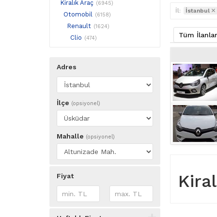
Kiralık Araç
(6945)
İl:
İstanbul
Otomobil
(6158)
Renault
(1624)
Tüm İlanla
Clio
(474)
Adres
İlçe
(opsiyonel)
Mahalle
(opsiyonel)
Kira
Fiyat