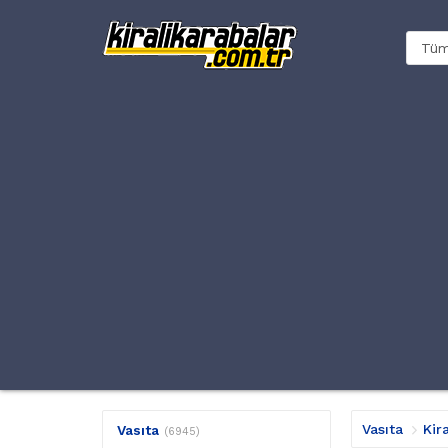
Vasıta
Kir
Vasıta
(6945)