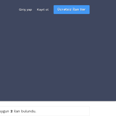
Ücretsiz İlan Ver
Giriş yap
Kayıt ol
e uygun
2
ilan bulundu.