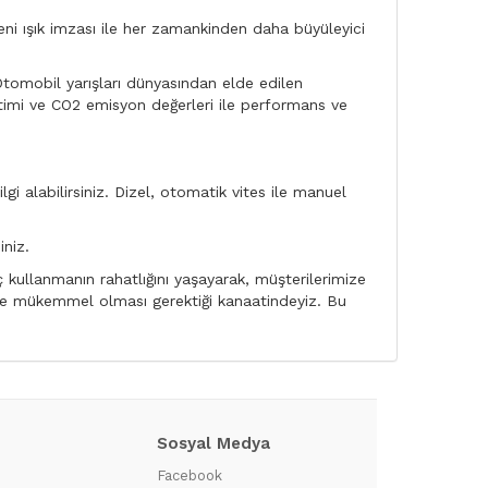
eni ışık imzası ile her zamankinden daha büyüleyici
Otomobil yarışları dünyasından elde edilen
ketimi ve CO2 emisyon değerleri ile performans ve
gi alabilirsiniz. Dizel, otomatik vites ile manuel
niz.
kullanmanın rahatlığını yaşayarak, müşterilerimize
n de mükemmel olması gerektiği kanaatindeyiz. Bu
Sosyal Medya
?
Facebook