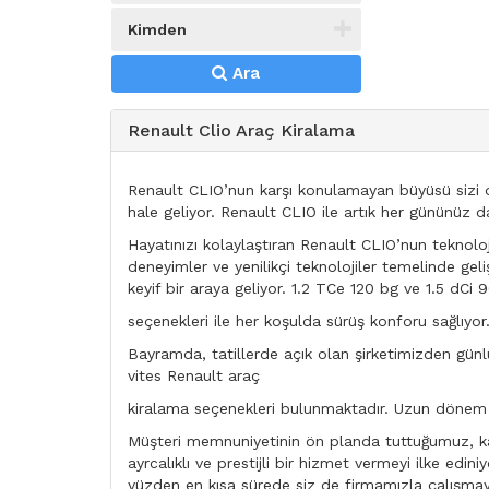
Kimden
Ara
Renault Clio Araç Kiralama
Renault CLIO’nun karşı konulamayan büyüsü sizi de
hale geliyor. Renault CLIO ile artık her gününüz d
Hayatınızı kolaylaştıran Renault CLIO’nun teknolo
deneyimler ve yenilikçi teknolojiler temelinde gel
keyif bir araya geliyor. 1.2 TCe 120 bg ve 1.5 dCi 
seçenekleri ile her koşulda sürüş konforu sağlıyor
Bayramda, tatillerde açık olan şirketimizden günlük
vites Renault araç
kiralama seçenekleri bulunmaktadır. Uzun dönem v
Müşteri memnuniyetinin ön planda tuttuğumuz, kal
ayrcalıklı ve prestijli bir hizmet vermeyi ilke e
yüzden en kısa sürede siz de firmamızla çalışmaya