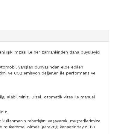
eni ışık imzası ile her zamankinden daha büyüleyici
Otomobil yarışları dünyasından elde edilen
ketimi ve CO2 emisyon değerleri ile performans ve
gi alabilirsiniz. Dizel, otomatik vites ile manuel
niz.
kullanmanın rahatlığını yaşayarak, müşterilerimize
n de mükemmel olması gerektiği kanaatindeyiz. Bu