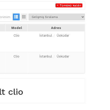
Tümünü kaldır
örünüm
Model
Adres
Clio
İstanbul
Üsküdar
Clio
İstanbul
Üsküdar
t clio