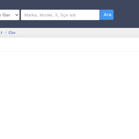
Ara
lt
Clio