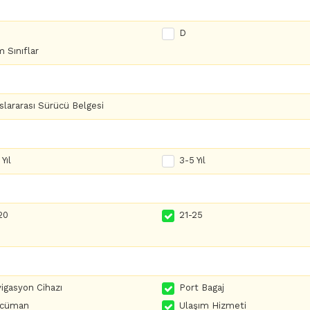
D
 Sınıflar
slararası Sürücü Belgesi
Yıl
3-5 Yıl
20
21-25
igasyon Cihazı
Port Bagaj
rcüman
Ulaşım Hizmeti