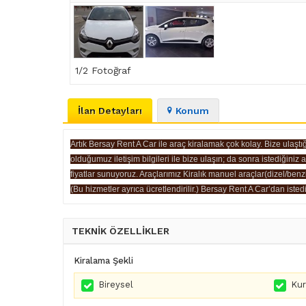
1
/2 Fotoğraf
İlan Detayları
Konum
Artık Bersay Rent A Car ile araç kiralamak çok kolay. Bize ulaşt
olduğumuz iletişim bilgileri ile bize ulaşın; da sonra istediğiniz
fiyatlar sunuyoruz. Araçlarımız Kiralık manuel araçlar(dizel/ben
(Bu hizmetler ayrıca ücretlendirilir.) Bersay Rent A Car’dan istedi
TEKNİK ÖZELLİKLER
Kiralama Şekli
Bireysel
Ku