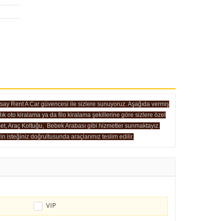
Bersay Rent A Car güvencesi ile sizlere sunuyoruz. Aşağıda vermiş
ık oto kiralama ya da filo kiralama şekillerine göre sizlere özel
uset, Araç Koltuğu, Bebek Arabası gibi hizmetler sunmaktayız.
in isteğiniz doğrultusunda araçlarımız teslim edilir.
VIP