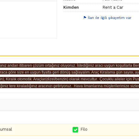
Kimden
Rent a Car
İlan ile ilgili şikayetim var
ığınız andan itibaren çözüm ortağınız oluyoruz. İstediğiniz aracı uygun koşullarla 
 araca göre size en uygun fiyatta geri dönüş sağlayalım. Araç Kiralama gün sayısı, ayl
zin), Kiralık otomotik Araçlar(dizel/benzin) olarak mevcuttur. Çocuklu aileler için P
ğiniz tere kiraladığınız aracınızı getiriyoruz. Hava limanlarına müşterilerimize sizler
rumsal
Filo