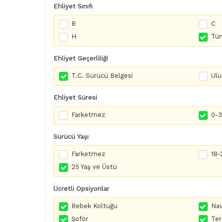
Ehliyet Sınıfı
B
C
H
Tüm
Ehliyet Geçerliliği
T.C. Sürücü Belgesi
Ulu
Ehliyet Süresi
Farketmez
0-3 
Sürücü Yaşı
Farketmez
18-
25 Yaş ve Üstü
Ücretli Opsiyonlar
Bebek Koltuğu
Nav
Şoför
Te