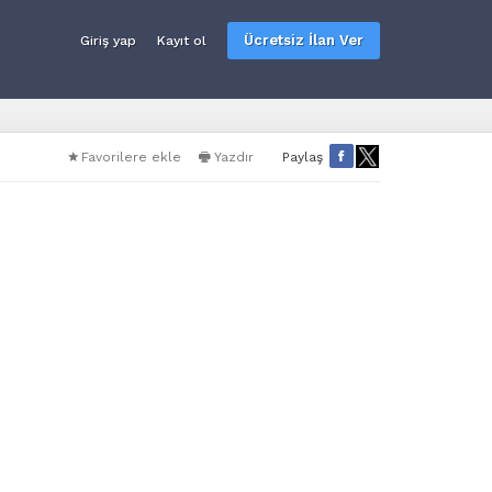
Ücretsiz İlan Ver
Giriş yap
Kayıt ol
Favorilere ekle
Yazdır
Paylaş