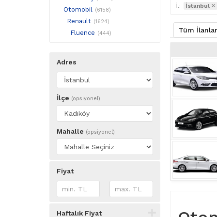
İl:
İstanbul
Otomobil
(6158)
Renault
(1624)
Tüm İlanla
Fluence
(444)
Adres
İlçe
(opsiyonel)
Mahalle
(opsiyonel)
Fiyat
Haftalık Fiyat