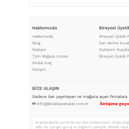
Hakkımızda
Bireysel Üyeli
Hakkımızda
Bireysel Üyelik 
Blog
İlan Verme Kural
Reklam
Kullanım Koşulla
Tüm Mağaza Listesi
Bireysel Üyelik F
Kiralık Araç
İletişim
BİZE ULAŞIN
Sadece ilan yayınlayan ve mağaza açan firmalara 
info@kiralikarabalar.com.tr
İletişime geçm
kiralikarabalar.com.tr'de yer alan kullanıcıların oluşturduğ
aittir. Bu içeriğin, görüş ve bilgilerin yanlışlık, eksiklik v