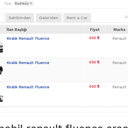
İlçe:
Kadıköy
G
r
Sahibinden
Galeriden
Rent a Car
İlan Başlığı
Fiyat
Marka
450
Kiralık Remault Fluence
Renault
450
Kiralık Remault Fluence
Renault
450
Kiralık Remault Fluence
Renault