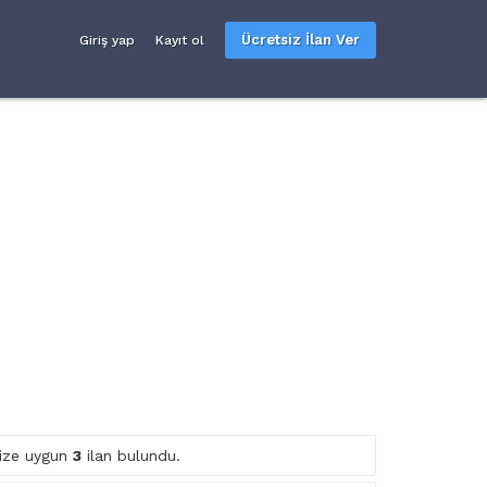
Ücretsiz İlan Ver
Giriş yap
Kayıt ol
inize uygun
3
ilan bulundu.