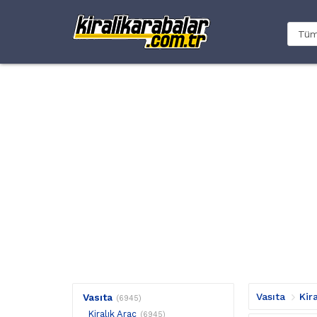
Vasıta
Kir
Vasıta
(6945)
Kiralık Araç
(6945)