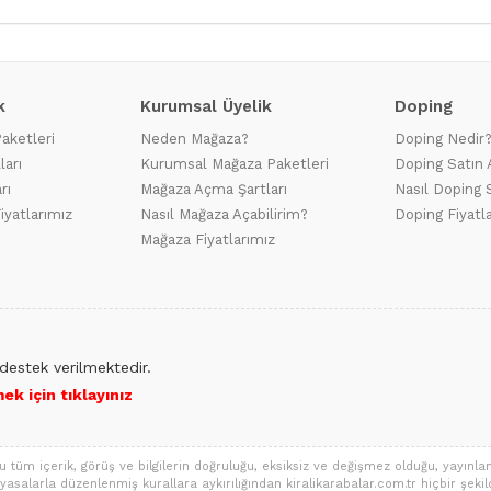
k
Kurumsal Üyelik
Doping
Paketleri
Neden Mağaza?
Doping Nedir
ları
Kurumsal Mağaza Paketleri
Doping Satın 
rı
Mağaza Açma Şartları
Nasıl Doping S
iyatlarımız
Nasıl Mağaza Açabilirim?
Doping Fiyatl
Mağaza Fiyatlarımız
destek verilmektedir.
ek için tıklayınız
u tüm içerik, görüş ve bilgilerin doğruluğu, eksiksiz ve değişmez olduğu, yayınlanm
eya yasalarla düzenlenmiş kurallara aykırılığından kiralikarabalar.com.tr hiçbir şekil