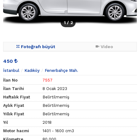
1
/ 2
Fotoğrafı büyüt
Video
450
İstanbul
Kadıköy
Fenerbahçe Mah.
İlan No
7557
İlan Tarihi
8 Ocak 2023
Haftalık Fiyat
Belirtilmemiş
Aylık Fiyat
Belirtilmemiş
Yıllık Fiyat
Belirtilmemiş
Yıl
2018
Motor hacmi
1401 - 1600 cm3
Kilometre
80.000