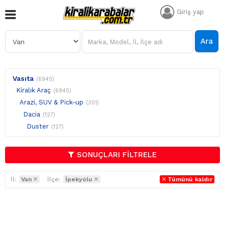
Giriş yap
Ara
Vasıta
(6945)
Kiralık Araç
(6945)
Arazi, SUV & Pick-up
(351)
Dacia
(127)
Duster
(127)
SONUÇLARI FİLTRELE
İl:
Van
İlçe:
İpekyolu
Tümünü kaldır