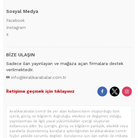
Sosyal Medya
Facebook
Instagram
X
BİZE ULAŞIN
Sadece ilan yayınlayan ve mağaza açan firmalara destek
verilmektedir.
info@kiralikarabalar.com.tr
İletişime geçmek için tıklayınız
kiralikarabalar.com.tr'de yer alan kullanıcıların oluşturduğu tüm
içerik, görüş ve bilgilerin doğruluğu, eksiksiz ve değişmez olduğu,
yayınlanması ile ilgili yasal yükümlülükler içeriği oluşturan
kullanıcıya aittir. Bu içeriğin, görüş ve bilgilerin yanlışlık, eksiklik veya
yasalarla düzenlenmiş kurallara aykırılığından kiralikarabalar.com.tr
hiçbir şekilde sorumlu değildir. Sorularınız için ilan sahibi ile irtibata