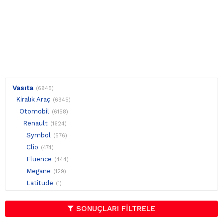
Vasıta
(6945)
Kiralık Araç
(6945)
Otomobil
(6158)
Renault
(1624)
Symbol
(576)
Clio
(474)
Fluence
(444)
Megane
(129)
Latitude
(1)
SONUÇLARI FİLTRELE