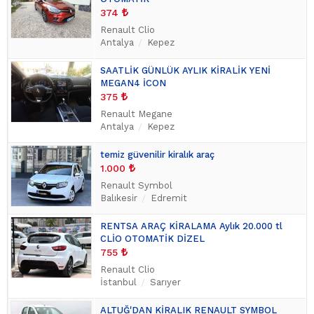
374
Renault Clio
Antalya
Kepez
SAATLİK GÜNLÜK AYLIK KİRALİK YENİ
MEGAN4 İCON
375
Renault Megane
Antalya
Kepez
temiz güvenilir kiralık araç
1.000
Renault Symbol
Balıkesir
Edremit
RENTSA ARAÇ KİRALAMA Aylık 20.000 tl
CLİO OTOMATİK DİZEL
755
Renault Clio
İstanbul
Sarıyer
ALTUĞ'DAN KİRALIK RENAULT SYMBOL