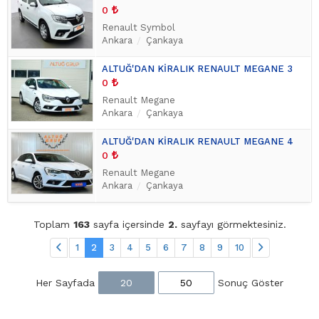
0
Renault Symbol
Ankara
Çankaya
ALTUĞ'DAN KİRALIK RENAULT MEGANE 3
0
Renault Megane
Ankara
Çankaya
ALTUĞ'DAN KİRALIK RENAULT MEGANE 4
0
Renault Megane
Ankara
Çankaya
Toplam
163
sayfa içersinde
2.
sayfayı görmektesiniz.
1
2
3
4
5
6
7
8
9
10
Her Sayfada
20
50
Sonuç Göster