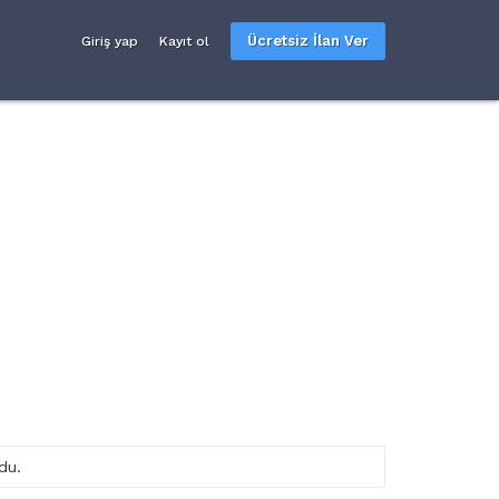
Ücretsiz İlan Ver
Giriş yap
Kayıt ol
du.