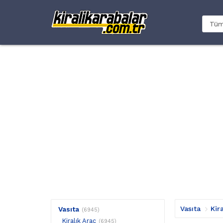
Vasıta
Kir
Vasıta
(6945)
Kiralık Araç
(6945)