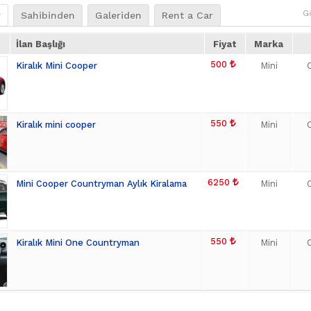
G
r
Sahibinden
Galeriden
Rent a Car
İlan Başlığı
Fiyat
Marka
500
Kiralık Mini Cooper
Mini
550
Kiralık mini cooper
Mini
6250
Mini Cooper Countryman Aylık Kiralama
Mini
550
Kiralık Mini One Countryman
Mini