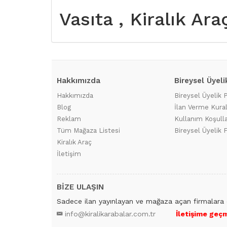
Vasıta , Kiralık Ara
Hakkımızda
Bireysel Üyeli
Hakkımızda
Bireysel Üyelik 
Blog
İlan Verme Kural
Reklam
Kullanım Koşulla
Tüm Mağaza Listesi
Bireysel Üyelik F
Kiralık Araç
İletişim
BİZE ULAŞIN
Sadece ilan yayınlayan ve mağaza açan firmalara 
info@kiralikarabalar.com.tr
İletişime geçm