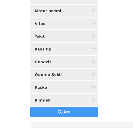
Motor hacmi
Vites
Yakıt
Kasa tipi
Depozit
Ödeme Şekli
Kasko
Kimden
Ara