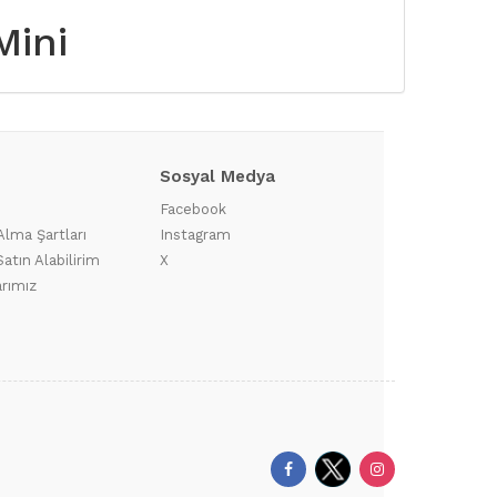
Mini
Sosyal Medya
?
Facebook
Alma Şartları
Instagram
atın Alabilirim
X
arımız