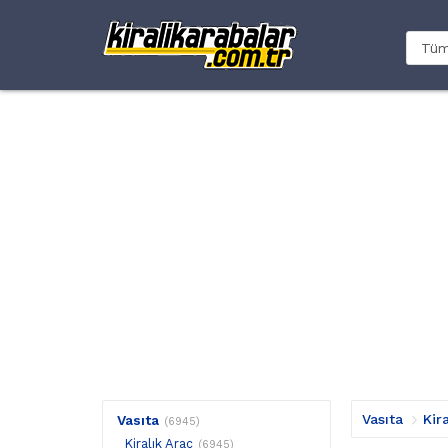
Vasıta
Kir
Vasıta
(6945)
Kiralık Araç
(6945)