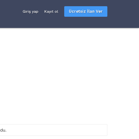
Ücretsiz İlan Ver
Giriş yap
Kayıt ol
du.