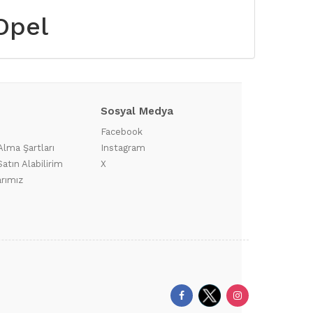
 Opel
Sosyal Medya
?
Facebook
Alma Şartları
Instagram
atın Alabilirim
X
arımız