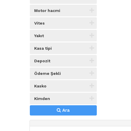
Motor hacmi
Vites
Yakıt
Kasa tipi
Depozit
Ödeme Şekli
Kasko
Kimden
Ara