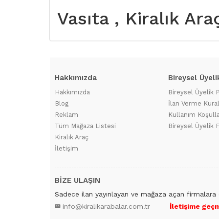
Vasıta , Kiralık Ar
Hakkımızda
Bireysel Üyeli
Hakkımızda
Bireysel Üyelik 
Blog
İlan Verme Kural
Reklam
Kullanım Koşulla
Tüm Mağaza Listesi
Bireysel Üyelik F
Kiralık Araç
İletişim
BİZE ULAŞIN
Sadece ilan yayınlayan ve mağaza açan firmalara 
info@kiralikarabalar.com.tr
İletişime geçm