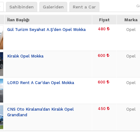
G
r
Sahibinden
Galeriden
Rent a Car
İlan Başlığı
Fiyat
Marka
480
Gül Turizm Seyahat A.Ş'den Opel Mokka
Opel
600
Kiralık Opel Mokka
Opel
600
LORD Rent A Car'dan Opel Mokka
Opel
450
CNS Oto Kiralama'dan Kiralık Opel
Opel
Grandland