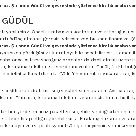
uz. Şu anda Güdül ve çevresinde yüzlerce kiralık araba var
ra GÜDÜL
ayabilirsiniz. Önceki arabanızın konforunu ve rahatlığını unutu
rtı ödünç almanız gerekir. Adresimizde bulunan ilanımıza göz 
uz. Şu anda Güdül ve çevresinde yüzlerce kiralık araba var.
yatınızda gördüğünüz ilk arabayı bile seçebilirsiniz. Hemen il
e daha önce bulamayacağınız arabalar da dahil olmak üzere iste
raç kiralama teklifleri sitemizde mevcuttur. Güdül, farklı bö
ba modelini kullanabilirsiniz. Güdül'ün yorumları Ankara araç k
 ve çeşitli araç kiralama seçenekleri sunmaktadır. Ayrıca ara
adır. Tüm araç kiralama teklifleri ve araç kiralama, bu ihti
ar her yerde en ucuz paketleri seçebilir ve doğrudan online
alebe hitap ettiğini görebilirsiniz. Kiraladığımız araç ve ara
 aracı kiralayın ve en profesyonel sürüş deneyiminin ve mükemm