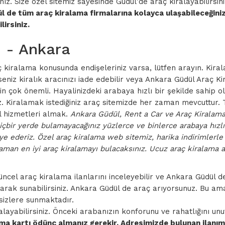
. Size özel sitemiz sayesinde Güdül'de araç kiralayabilirsiniz.
l de tüm araç kiralama firmalarına kolayca ulaşabileceğiniz
lirsiniz.
rı - Ankara
kiralama konusunda endişeleriniz varsa, lütfen arayın. Kirala
rseniz kiralık aracınızı iade edebilir veya Ankara Güdül Araç 
için çok önemli. Hayalinizdeki arabaya hızlı bir şekilde sahip ol
iniz. Kiralamak istediğiniz araç sitemizde her zaman mevcutt
el hizmetleri almak.
Ankara Güdül, Rent a Car ve Araç Kiralama i
çbir yerde bulamayacağınız yüzlerce ve binlerce arabaya hızlı 
ye ederiz. Özel araç kiralama web sitemiz, harika indirimlerle 
man en iyi araç kiralamayı bulacaksınız. Ucuz araç kiralama ar
ncel araç kiralama ilanlarını inceleyebilir ve Ankara Güdül d
larak sunabilirsiniz. Ankara Güdül de araç arıyorsunuz. Bu ama
sizlere sunmaktadır.
layabilirsiniz. Önceki arabanızın konforunu ve rahatlığını un
ma kartı ödünç almanız gerekir. Adresimizde bulunan ilanımız