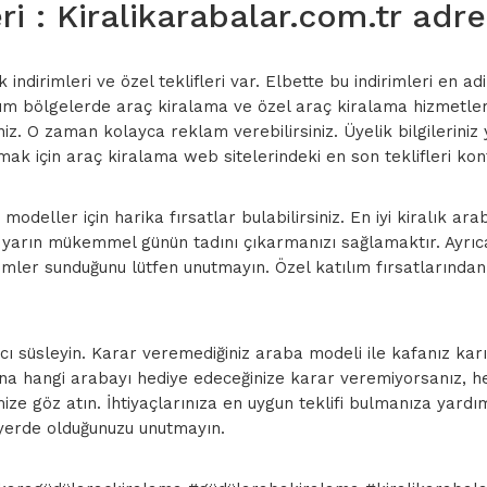
i : Kiralikarabalar.com.tr adre
ndirimleri ve özel teklifleri var. Elbette bu indirimleri en a
 tüm bölgelerde araç kiralama ve özel araç kiralama hizmetle
isiniz. O zaman kolayca reklam verebilirsiniz. Üyelik bilgilerin
lmak için araç kiralama web sitelerindeki en son teklifleri kont
odeller için harika fırsatlar bulabilirsiniz. En iyi kiralık arab
ve yarın mükemmel günün tadını çıkarmanızı sağlamaktır. Ayrı
dirimler sunduğunu lütfen unutmayın. Özel katılım fırsatlarınd
ı süsleyin. Karar veremediğiniz araba modeli ile kafanız karış
na hangi arabayı hediye edeceğinize karar veremiyorsanız, hep
e göz atın. İhtiyaçlarınıza en uygun teklifi bulmanıza yardımc
 yerde olduğunuzu unutmayın.