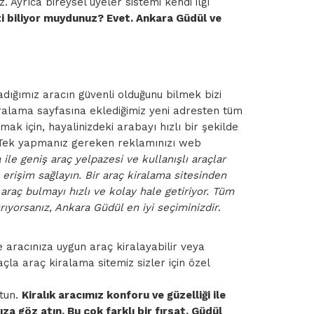
 Ayrıca bireysel üyeler sistemi kendi ilgi
i biliyor muydunuz? Evet. Ankara Güdül ve
dığımız aracın güvenli olduğunu bilmek bizi
Kiralama sayfasına eklediğimiz yeni adresten tüm
mak için, hayalinizdeki arabayı hızlı bir şekilde
ur. Tek yapmanız gereken reklamınızı web
le geniş araç yelpazesi ve kullanışlı araçlar
erişim sağlayın. Bir araç kiralama sitesinden
araç bulmayı hızlı ve kolay hale getiriyor. Tüm
ıyorsanız, Ankara Güdül en iyi seçiminizdir
.
e aracınıza uygun araç kiralayabilir veya
çla araç kiralama sitemiz sizler için özel
utun.
Kiralık aracımız konforu ve güzelliği ile
a göz atın. Bu çok farklı bir fırsat. Güdül