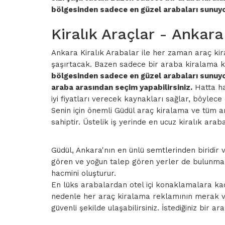
bölgesinden sadece en güzel arabaları sunuyor
Kiralık Araçlar - Anka
Ankara Kiralık Arabalar ile her zaman araç kiral
şaşırtacak. Bazen sadece bir araba kiralama ka
bölgesinden sadece en güzel arabaları sunuyor
araba arasından seçim yapabilirsiniz.
Hatta ha
iyi fiyatları verecek kaynakları sağlar, böylec
Senin için önemli Güdül araç kiralama ve tüm a
sahiptir. Üstelik iş yerinde en ucuz kiralık ara
Güdül, Ankara'nın en ünlü semtlerinden biridir
gören ve yoğun talep gören yerler de bulunmakt
hacmini oluşturur.
En lüks arabalardan otel içi konaklamalara kad
nedenle her araç kiralama reklamının merak ve t
güvenli şekilde ulaşabilirsiniz. İstediğiniz bir