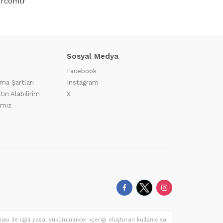
arcomtr
Sosyal Medya
Facebook
ma Şartları
Instagram
tın Alabilirim
X
ımız
ı ile ilgili yasal yükümlülükler içeriği oluşturan kullanıcıya