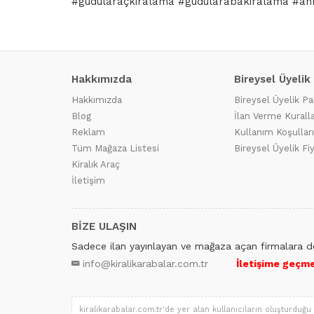
#güdülaraçkiralama #güdülarabakiralama #an
Hakkımızda
Bireysel Üyelik
Hakkımızda
Bireysel Üyelik Pa
Blog
İlan Verme Kuralla
Reklam
Kullanım Koşulları
Tüm Mağaza Listesi
Bireysel Üyelik Fi
Kiralık Araç
İletişim
BİZE ULAŞIN
Sadece ilan yayınlayan ve mağaza açan firmalara de
info@kiralikarabalar.com.tr
İletişime geçmek
kiralikarabalar.com.tr'de yer alan kullanıcıların oluşturduğu 