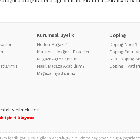
karagüdülaraçkiralama #güdülarabakiralama #kiralikarabal
Kurumsal Üyelik
Doping
ketleri
Neden Mağaza?
Doping Nedir?
rı
Kurumsal Mağaza Paketleri
Doping Satın Al
Mağaza Açma Şartları
Nasıl Doping Sa
yatlarımız
Nasıl Mağaza Açabilirim?
Doping Fiyatlar
Mağaza Fiyatlarımız
stek verilmektedir.
 için tıklayınız
tüm içerik, görüş ve bilgilerin doğruluğu, eksiksiz ve değişmez olduğu, yayınlanmas