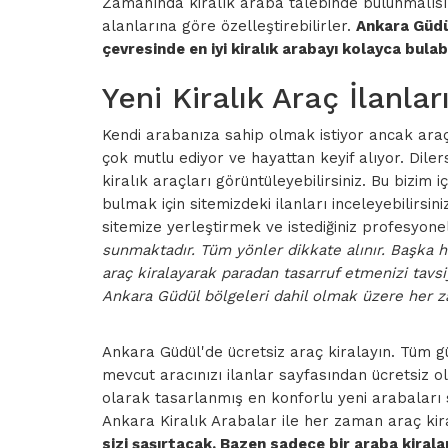
Zamanında kiralık araba talebinde bulunmalısınız
alanlarına göre özelleştirebilirler.
Ankara Güdü
çevresinde en iyi kiralık arabayı kolayca bulabi
Yeni Kiralık Araç İlanla
Kendi arabanıza sahip olmak istiyor ancak araç 
çok mutlu ediyor ve hayattan keyif alıyor. Dile
kiralık araçları görüntüleyebilirsiniz. Bu bizim 
bulmak için sitemizdeki ilanları inceleyebilirs
sitemize yerleştirmek ve istediğiniz profesyon
sunmaktadır. Tüm yönler dikkate alınır. Başka hi
araç kiralayarak paradan tasarruf etmenizi tavsi
Ankara Güdül bölgeleri dahil olmak üzere her za
Ankara Güdül'de ücretsiz araç kiralayın. Tüm gü
mevcut aracınızı ilanlar sayfasından ücretsiz o
olarak tasarlanmış en konforlu yeni arabaları 
Ankara Kiralık Arabalar ile her zaman araç kira
sizi şaşırtacak. Bazen sadece bir araba kirala