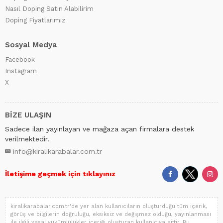
Nasıl Doping Satın Alabilirim
Doping Fiyatlarımız
Sosyal Medya
Facebook
Instagram
X
BİZE ULAŞIN
Sadece ilan yayınlayan ve mağaza açan firmalara destek
verilmektedir.
info@kiralikarabalar.com.tr
İletişime geçmek için tıklayınız
kiralikarabalar.com.tr'de yer alan kullanıcıların oluşturduğu tüm içerik,
görüş ve bilgilerin doğruluğu, eksiksiz ve değişmez olduğu, yayınlanması
ile ilgili yasal yükümlülükler içeriği oluşturan kullanıcıya aittir. Bu