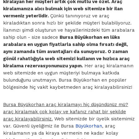
kiralayan her müşteri artık çok mutlu ve özel. Araç
kiralamanıza alıcı bulmak için web sitemize bir ilan
vermeniz yeterlidir.
Çünkü tanınıyoruz ve araç
kiraladıktan sonra hızlı bir şekilde müşteri bulabiliyoruz.
İlanınızı şimdi oluşturun ve hayallerinizdeki tüm arabalara
sahip olun - size sadece
Bursa Büyükorhan en lüks
arabalara en uygun fiyatlarla sahip olma fırsatı değil,
aynı zamanda tüm avantajları da sunuyoruz. O zaman
gönül rahatlığıyla web sitemizi kullanın ve hızlıca araç
kiralama rezervasyonunuzu yapın.
Her araç kiralamanın
web sitemizde en uygun müşteriyi bulmaya katkıda
bulunduğunu unutmayın. Bursa Büyükorhan en popüler
bölgesinde hiç vakit kaybetmeden araç kiralayabilirsiniz!
Bursa Büyükorhan araç kiralamayı hiç düşündünüz mü?
araç kiralamak çok kolay ve kafanız rahat bir şekilde
araç kiralayabilirsiniz.
Web sitemizde bir üyelik sistemimiz
var. Güvenli üyeliğimiz ile Bursa
Büyükorhan
, araç
kiralamanın ya da kiraya vermenin ne kadar kolay