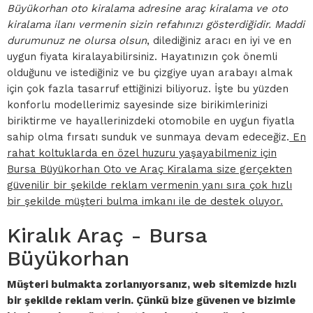
Büyükorhan oto kiralama adresine araç kiralama ve oto
kiralama ilanı vermenin sizin refahınızı gösterdiğidir. Maddi
durumunuz ne olursa olsun
, dilediğiniz aracı en iyi ve en
uygun fiyata kiralayabilirsiniz. Hayatınızın çok önemli
olduğunu ve istediğiniz ve bu çizgiye uyan arabayı almak
için çok fazla tasarruf ettiğinizi biliyoruz. İşte bu yüzden
konforlu modellerimiz sayesinde size birikimlerinizi
biriktirme ve hayallerinizdeki otomobile en uygun fiyatla
sahip olma fırsatı sunduk ve sunmaya devam edeceğiz.
En
rahat koltuklarda en özel huzuru yaşayabilmeniz için
Bursa Büyükorhan Oto ve Araç Kiralama size gerçekten
güvenilir bir şekilde reklam vermenin yanı sıra çok hızlı
bir şekilde müşteri bulma imkanı ile de destek oluyor.
Kiralık Araç - Bursa
Büyükorhan
Müşteri bulmakta zorlanıyorsanız, web sitemizde hızlı
bir şekilde reklam verin. Çünkü bize güvenen ve bizimle