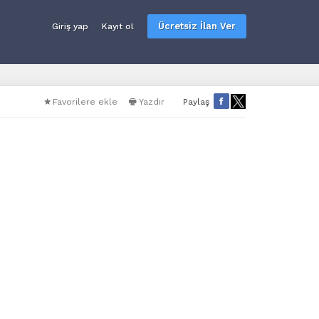
Ücretsiz İlan Ver
Giriş yap
Kayıt ol
Favorilere ekle
Yazdır
Paylaş