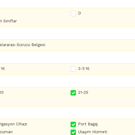
D
 Sınıflar
slararası Sürücü Belgesi
Yıl
3-5 Yıl
20
21-25
igasyon Cihazı
Port Bagaj
rcüman
Ulaşım Hizmeti