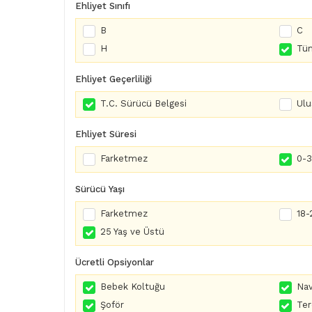
Ehliyet Sınıfı
B
C
H
Tüm
Ehliyet Geçerliliği
T.C. Sürücü Belgesi
Ulu
Ehliyet Süresi
Farketmez
0-3 
Sürücü Yaşı
Farketmez
18-
25 Yaş ve Üstü
Ücretli Opsiyonlar
Bebek Koltuğu
Nav
Şoför
Te