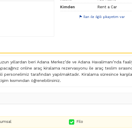
Kimden
Rent a Car
İlan ile ilgili şikayetim var
uzun yıllardan beri Adana Merkez’de ve Adana Havalimanı’nda faaliy
apacağınız online araç kiralama rezervasyonu ile araç teslim sırası
mli personelimiz tarafından yapılmaktadır. Kiralama süresince karşıla
tişim kısmından öğrenebilirsiniz.
rumsal
Filo