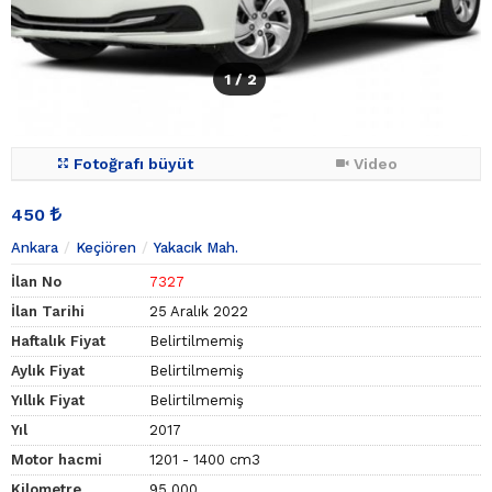
1
/ 2
Fotoğrafı büyüt
Video
450
Ankara
Keçiören
Yakacık Mah.
İlan No
7327
İlan Tarihi
25 Aralık 2022
Haftalık Fiyat
Belirtilmemiş
Aylık Fiyat
Belirtilmemiş
Yıllık Fiyat
Belirtilmemiş
Yıl
2017
Motor hacmi
1201 - 1400 cm3
Kilometre
95.000