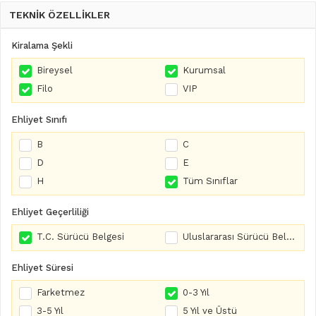
TEKNİK ÖZELLİKLER
Kiralama Şekli
Bireysel
Kurumsal
Filo
VIP
Ehliyet Sınıfı
B
C
D
E
H
Tüm Sınıflar
Ehliyet Geçerliliği
T.C. Sürücü Belgesi
Uluslararası Sürücü Belgesi
Ehliyet Süresi
Farketmez
0-3 Yıl
3-5 Yıl
5 Yıl ve Üstü