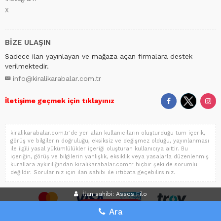
X
BİZE ULAŞIN
Sadece ilan yayınlayan ve mağaza açan firmalara destek
verilmektedir.
info@kiralikarabalar.com.tr
İletişime geçmek için tıklayınız
kiralikarabalar.com.tr'de yer alan kullanıcıların oluşturduğu tüm içerik,
görüş ve bilgilerin doğruluğu, eksiksiz ve değişmez olduğu, yayınlanması
ile ilgili yasal yükümlülükler içeriği oluşturan kullanıcıya aittir. Bu
içeriğin, görüş ve bilgilerin yanlışlık, eksiklik veya yasalarla düzenlenmiş
kurallara aykırılığından kiralikarabalar.com.tr hiçbir şekilde sorumlu
değildir. Sorularınız için ilan sahibi ile irtibata geçebilirsiniz.
İlan sahibi: Assos Filo
İLAN VER
Ara