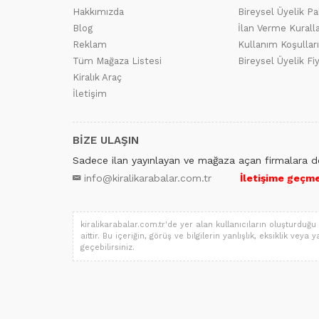
Hakkımızda
Bireysel Üyelik Pa
Blog
İlan Verme Kuralla
Reklam
Kullanım Koşulları
Tüm Mağaza Listesi
Bireysel Üyelik Fi
Kiralık Araç
İletişim
BİZE ULAŞIN
Sadece ilan yayınlayan ve mağaza açan firmalara de
info@kiralikarabalar.com.tr
İletişime geçmek
kiralikarabalar.com.tr'de yer alan kullanıcıların oluşturduğu 
aittir. Bu içeriğin, görüş ve bilgilerin yanlışlık, eksiklik vey
geçebilirsiniz.