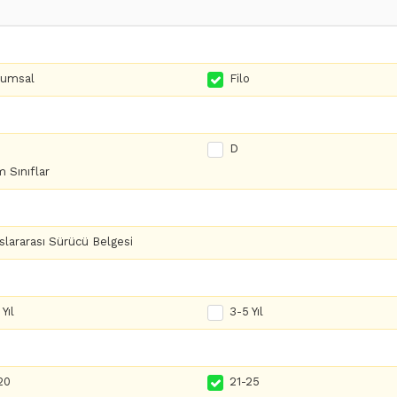
rumsal
Filo
D
 Sınıflar
slararası Sürücü Belgesi
Yıl
3-5 Yıl
20
21-25