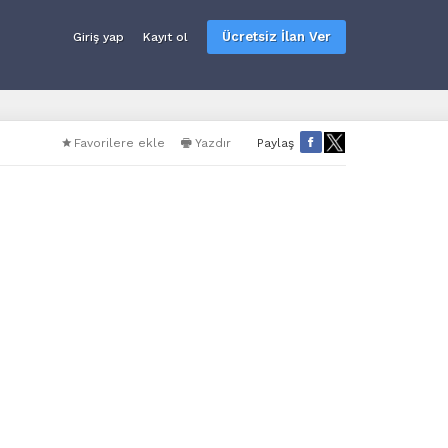
Ücretsiz İlan Ver
Giriş yap
Kayıt ol
Favorilere ekle
Yazdır
Paylaş