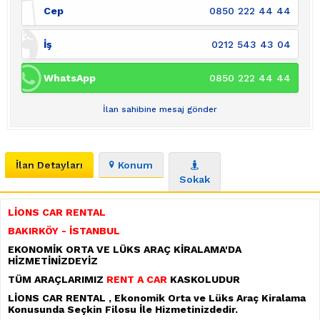
Cep
0850 222 44 44
İş
0212 543 43 04
WhatsApp
0850 222 44 44
İlan sahibine mesaj gönder
İlan Detayları
Konum
Sokak
LİONS CAR RENTAL
BAKIRKÖY - İSTANBUL
EKONOM
İK ORTA VE LÜKS ARAÇ KİRALAMA'DA
HİZMETİNİZDEYİZ
TÜM ARAÇLARIMIZ
RENT A CAR
KASKOLUDUR
LİONS CAR RENTAL
,
Ekonomik Orta ve Lüks Araç Kiralama
Konusunda Seçkin Filosu İle Hizmetinizdedir.