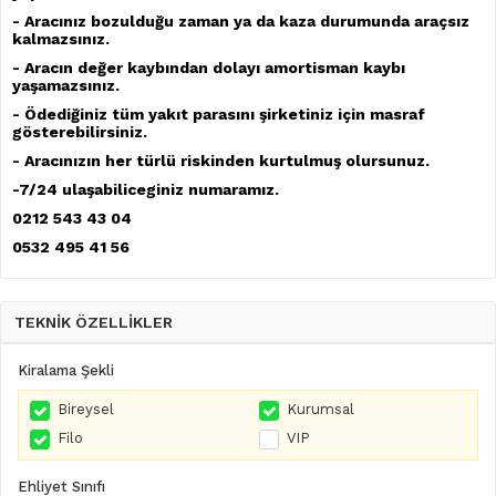
- Arac
ınız bozulduğu zaman ya da kaza durumunda araçsız
kalmazsınız.
- Arac
ın değer kaybından dolayı amortisman kaybı
yaşamazsınız.
- Ödedi
ğiniz tüm yakıt parasını şirketiniz için masraf
gösterebilirsiniz.
- Arac
ınızın her türlü riskinden kurtulmuş olursunuz.
-7/24 ulaşabiliceginiz numaramız.
0212 543 43 04
0532 495 41 56
TEKNİK ÖZELLİKLER
Kiralama Şekli
Bireysel
Kurumsal
Filo
VIP
Ehliyet Sınıfı