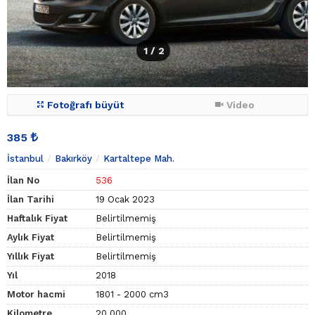
1
/ 2
Fotoğrafı büyüt
Video
385
İstanbul
Bakırköy
Kartaltepe Mah.
İlan No
536
İlan Tarihi
19 Ocak 2023
Haftalık Fiyat
Belirtilmemiş
Aylık Fiyat
Belirtilmemiş
Yıllık Fiyat
Belirtilmemiş
Yıl
2018
Motor hacmi
1801 - 2000 cm3
Kilometre
20.000