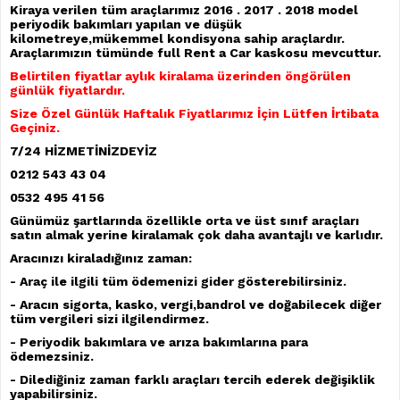
Kiraya verilen tüm araçlar
ımız 2016 . 2017 . 2018 model
periyodik bakımları yapılan ve düşük
kilometreye,mükemmel kondisyona sahip araçlardır.
Araçlarımızın tümünde full Rent a Car kaskosu mevcuttur.
Belirtilen fiyatlar ayl
ık kiralama üzerinden öngörülen
günlük fiyatlardır.
Size Özel Günlük Haftalık Fiyatlarımız İçin Lütfen İrtibata
Geçiniz.
7/24 H
İ
ZMET
İ
N
İ
ZDEY
İ
Z
0212 543 43 04
0532 495 41 56
Günümüz şartlarında özellikle orta ve üst sınıf araçları
satın almak yerine kiralamak çok daha avantajlı ve karlıdır.
Arac
ınızı kiraladığınız zaman:
- Araç ile ilgili tüm ödemenizi gider gösterebilirsiniz.
- Arac
ın sigorta, kasko, vergi,bandrol ve doğabilecek diğer
tüm vergileri sizi ilgilendirmez.
- Periyodik bak
ımlara ve arıza bakımlarına para
ödemezsiniz.
- Diledi
ğiniz zaman farklı araçları tercih ederek değişiklik
yapabilirsiniz.