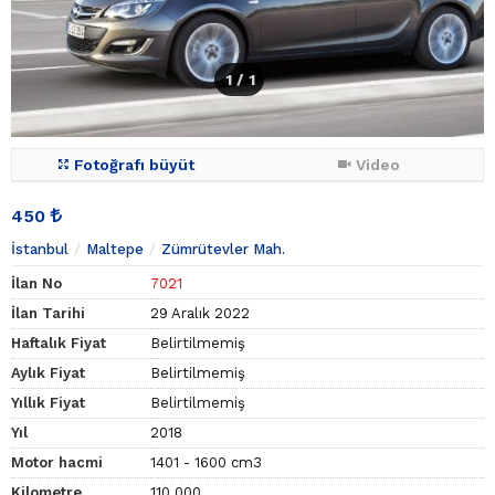
1
/ 1
Fotoğrafı büyüt
Video
450
İstanbul
Maltepe
Zümrütevler Mah.
İlan No
7021
İlan Tarihi
29 Aralık 2022
Haftalık Fiyat
Belirtilmemiş
Aylık Fiyat
Belirtilmemiş
Yıllık Fiyat
Belirtilmemiş
Yıl
2018
Motor hacmi
1401 - 1600 cm3
Kilometre
110.000