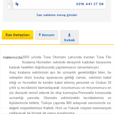
İş
0216 441 27 08
İlan sahibine mesaj gönder
İlan Detayları
Konum
Sokak
Hakkımızda
2003 yılında Tuna Otomativ çatısında kurulan Tuna Filo
Kiralama Hizmetleri sektörde deneyimli kadroları bünyesine
katarak hedefleri doğrıltusunda yapılanmasını tamamlamıştır.
Araç kiralama sektörünün ayrı bir uzmanlık gerektirdiğini bilen, bu
sebepten ötürü kuruluş aşamasına geldiği zaman, sektörün kabul
ettiği ve hizmetleri ile kendini kabul ettirmiş personeli ve Grubun 20
yıllık iş tecrübesini harmanlayarak vizyonumuzu ve misyonumuzu en
üst düzeyde temsil edecek bir ekip kurmuştur.Personelin konusunda
uzmanlığı yanında, Otomativ sektöründeki tecrübelerimiz ve
ilişkilerimizle birlikte, Türkiye çapında 900 anlaşmalı servisimizle siz
değerli müşterilerimize Kaliteli, Hızlı ve Yüksek müşteri memnuniyeti
sağlayacak bir hizmet alt yapısı kurulmuştur