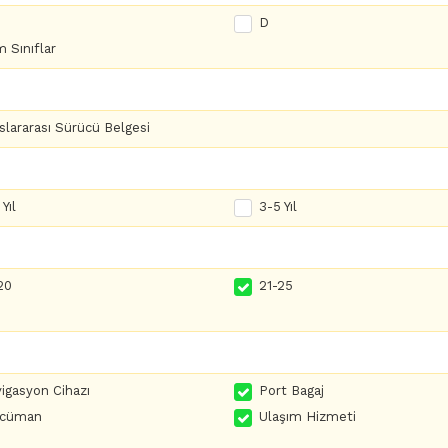
D
 Sınıflar
slararası Sürücü Belgesi
Yıl
3-5 Yıl
20
21-25
igasyon Cihazı
Port Bagaj
rcüman
Ulaşım Hizmeti