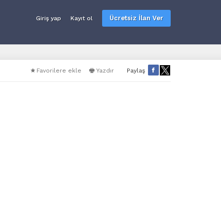
Ücretsiz İlan Ver
Giriş yap
Kayıt ol
Favorilere ekle
Yazdır
Paylaş