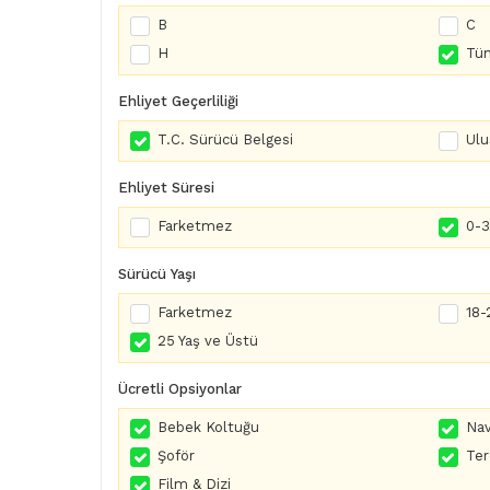
B
C
H
Tüm
Ehliyet Geçerliliği
T.C. Sürücü Belgesi
Ulu
Ehliyet Süresi
Farketmez
0-3 
Sürücü Yaşı
Farketmez
18-
25 Yaş ve Üstü
Ücretli Opsiyonlar
Bebek Koltuğu
Nav
Şoför
Te
Film & Dizi