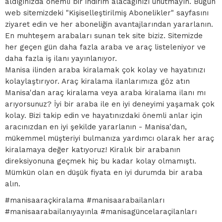
aldığınızda önemli bir indirim alacağınızı unutmayın. Bugün
web sitemizdeki "Kişiselleştirilmiş Abonelikler" sayfasını
ziyaret edin ve her aboneliğin avantajlarından yararlanın.
En muhteşem arabaları sunan tek site biziz. Sitemizde
her geçen gün daha fazla araba ve araç listeleniyor ve
daha fazla iş ilanı yayınlanıyor.
Manisa ilinden araba kiralamak çok kolay ve hayatınızı
kolaylaştırıyor. Araç kiralama ilanlarımıza göz atın
Manisa'dan araç kiralama veya araba kiralama ilanı mı
arıyorsunuz? İyi bir araba ile en iyi deneyimi yaşamak çok
kolay. Bizi takip edin ve hayatınızdaki önemli anlar için
aracınızdan en iyi şekilde yararlanın - Manisa'dan,
mükemmel müşteriyi bulmanıza yardımcı olarak her araç
kiralamaya değer katıyoruz! Kiralık bir arabanın
direksiyonuna geçmek hiç bu kadar kolay olmamıştı.
Mümkün olan en düşük fiyata en iyi durumda bir araba
alın.
#manisaaraçkiralama #manisaarabailanları
#manisaarabailanıyayınla #manisagüncelaraçilanları