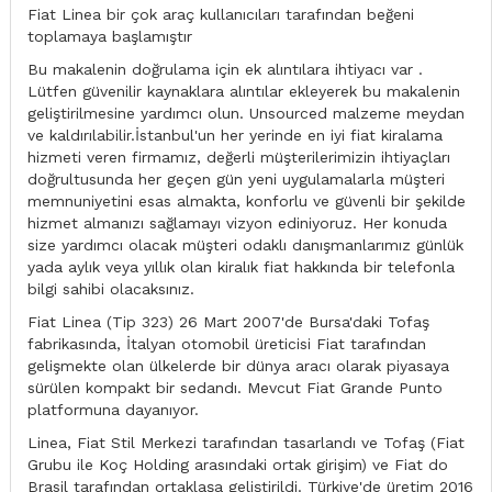
Fiat Linea bir çok araç kullanıcıları tarafından beğeni
toplamaya başlamıştır
Bu makalenin doğrulama için ek alıntılara ihtiyacı var .
Lütfen güvenilir kaynaklara alıntılar ekleyerek bu makalenin
geliştirilmesine yardımcı olun. Unsourced malzeme meydan
ve kaldırılabilir.İstanbul'un her yerinde en iyi fiat kiralama
hizmeti veren firmamız, değerli müşterilerimizin ihtiyaçları
doğrultusunda her geçen gün yeni uygulamalarla müşteri
memnuniyetini esas almakta, konforlu ve güvenli bir şekilde
hizmet almanızı sağlamayı vizyon ediniyoruz. Her konuda
size yardımcı olacak müşteri odaklı danışmanlarımız günlük
yada aylık veya yıllık olan kiralık fiat hakkında bir telefonla
bilgi sahibi olacaksınız.
Fiat Linea (Tip 323) 26 Mart 2007'de Bursa'daki Tofaş
fabrikasında, İtalyan otomobil üreticisi Fiat tarafından
gelişmekte olan ülkelerde bir dünya aracı olarak piyasaya
sürülen kompakt bir sedandı. Mevcut Fiat Grande Punto
platformuna dayanıyor.
Linea, Fiat Stil Merkezi tarafından tasarlandı ve Tofaş (Fiat
Grubu ile Koç Holding arasındaki ortak girişim) ve Fiat do
Brasil tarafından ortaklaşa geliştirildi. Türkiye'de üretim 2016