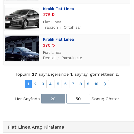
Kiralık Fiat Linea
375
Fiat Linea
Trabzon
Ortahisar
Kiralık Fiat Linea
370
Fiat Linea
Denizli
Pamukkale
Toplam
27
sayfa içersinde
1.
sayfayı görmektesiniz.
1
2
3
4
5
6
7
8
9
10
Her Sayfada
20
50
Sonuç Göster
Fiat Linea Araç Kiralama