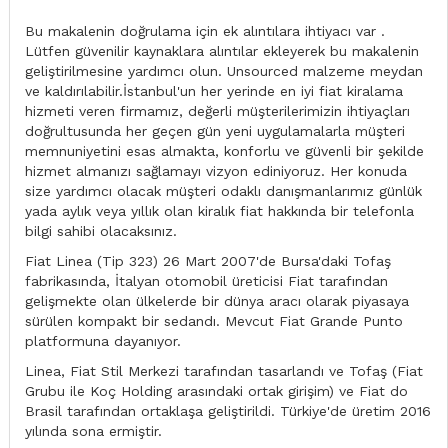
Bu makalenin doğrulama için ek alıntılara ihtiyacı var .
Lütfen güvenilir kaynaklara alıntılar ekleyerek bu makalenin
geliştirilmesine yardımcı olun. Unsourced malzeme meydan
ve kaldırılabilir.İstanbul'un her yerinde en iyi fiat kiralama
hizmeti veren firmamız, değerli müşterilerimizin ihtiyaçları
doğrultusunda her geçen gün yeni uygulamalarla müşteri
memnuniyetini esas almakta, konforlu ve güvenli bir şekilde
hizmet almanızı sağlamayı vizyon ediniyoruz. Her konuda
size yardımcı olacak müşteri odaklı danışmanlarımız günlük
yada aylık veya yıllık olan kiralık fiat hakkında bir telefonla
bilgi sahibi olacaksınız.
Fiat Linea (Tip 323) 26 Mart 2007'de Bursa'daki Tofaş
fabrikasında, İtalyan otomobil üreticisi Fiat tarafından
gelişmekte olan ülkelerde bir dünya aracı olarak piyasaya
sürülen kompakt bir sedandı. Mevcut Fiat Grande Punto
platformuna dayanıyor.
Linea, Fiat Stil Merkezi tarafından tasarlandı ve Tofaş (Fiat
Grubu ile Koç Holding arasındaki ortak girişim) ve Fiat do
Brasil tarafından ortaklaşa geliştirildi. Türkiye'de üretim 2016
yılında sona ermiştir.