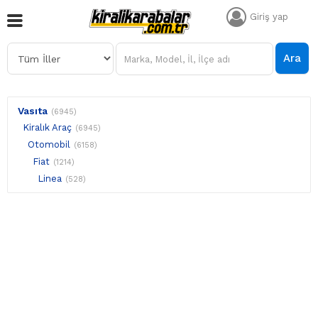
Giriş yap
Ara
Vasıta
(6945)
Kiralık Araç
(6945)
Otomobil
(6158)
Fiat
(1214)
Linea
(528)