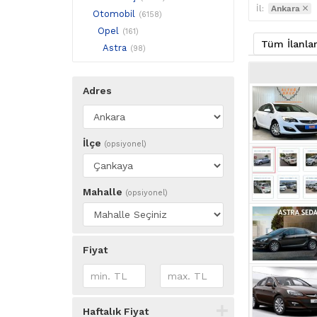
İl:
Ankara
Otomobil
(6158)
Opel
(161)
Tüm İlanla
Astra
(98)
Adres
İlçe
(opsiyonel)
Mahalle
(opsiyonel)
Fiyat
Haftalık Fiyat