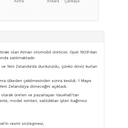
Astra
Ankara
Çankaya
iraki olan Alman otomobil üreticisi. Opel 1929'dan
tında satılmaktadır.
a ve Yeni Zelanda'da durduruldu, çünkü döviz kurları
sonra ülkeden çekilmesinden sonra kesildi. 1 Mayıs
Yeni Zelanda'ya döneceğini açıkladı.
a olarak üreten ve pazarlayan Vauxhall'tan
le, model isimleri, satıldıkları işten bağımsız
 Opel'in resmi sözleşmesi,