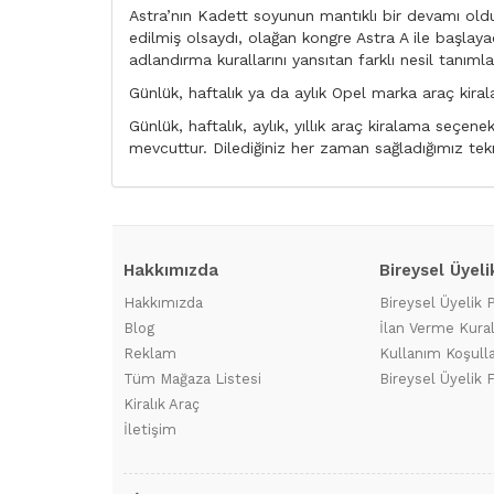
Astra’nın Kadett soyunun mantıklı bir devamı olduğ
edilmiş olsaydı, olağan kongre Astra A ile başlayac
adlandırma kurallarını yansıtan farklı nesil tanımlar
Günlük, haftalık ya da aylık Opel marka araç kir
Günlük, haftalık, aylık, yıllık araç kiralama seçen
mevcuttur. Dilediğiniz her zaman sağladığımız tekn
Hakkımızda
Bireysel Üyeli
Hakkımızda
Bireysel Üyelik 
Blog
İlan Verme Kural
Reklam
Kullanım Koşulla
Tüm Mağaza Listesi
Bireysel Üyelik F
Kiralık Araç
İletişim