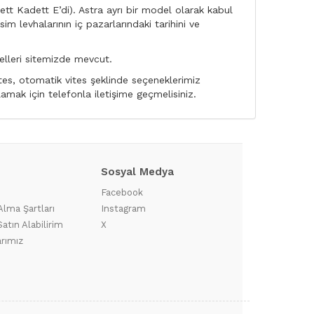
ett Kadett E’di). Astra ayrı bir model olarak kabul
m levhalarının iç pazarlarındaki tarihini ve
elleri sitemizde mevcut.
vites, otomatik vites şeklinde seçeneklerimiz
amak için telefonla iletişime geçmelisiniz.
Sosyal Medya
?
Facebook
Alma Şartları
Instagram
atın Alabilirim
X
arımız