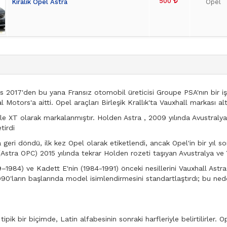
500
Kiralık Opel Astra
Opel
017'den bu yana Fransız otomobil üreticisi Groupe PSA'nın bir işt
Motors'a aitti. Opel araçları Birleşik Krallık'ta Vauxhall markası al
elle XT olarak markalanmıştır. Holden Astra , 2009 yılında Avustraly
tirdi
a geri döndü, ilk kez Opel olarak etiketlendi, ancak Opel'in bir yıl 
(Astra OPC) 2015 yılında tekrar Holden rozeti taşıyan Avustralya ve 
9–1984) ve Kadett E'nin (1984-1991) önceki nesillerini Vauxhall Astr
0'ların başlarında model isimlendirmesini standartlaştırdı; bu neden
n tipik bir biçimde, Latin alfabesinin sonraki harfleriyle belirtilirler.