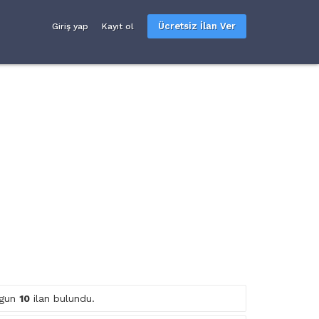
Ücretsiz İlan Ver
Giriş yap
Kayıt ol
uygun
10
ilan bulundu.