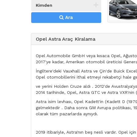
Kimden
Ara
Opel Astra Araç Kiralama
Opel Automobile GmbH veya kısaca Opel, Ağustos 2
2017'ye kadar, Amerikan otomobil üreticisi General 
İngiltere'deki Vauxhall Astra ve Çin'de Buick Exc
Opel otomobillerini ithal etmeyi rekabetçi hale ge
ve yerini Holden Cruze aldı . 2012'de Avustralya'y
2014 tarihinde, Opel, Astra GTC ve Astra VXR'nin 
Astra isim levhası, Opel Kadett'in (Kadett D (197
gelmektedir . Daha sonra GM Avrupa politikası, 199
olarak tüm pazarlarda aynıydı.
2019 itibariyle, Astra'nın beş nesli vardır. Opel içi