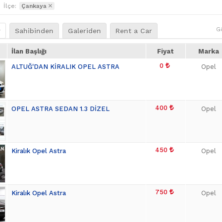
İlçe:
Çankaya
G
r
Sahibinden
Galeriden
Rent a Car
İlan Başlığı
Fiyat
Marka
0
ALTUĞ'DAN KİRALIK OPEL ASTRA
Opel
400
OPEL ASTRA SEDAN 1.3 DİZEL
Opel
450
Kiralık Opel Astra
Opel
750
Kiralık Opel Astra
Opel