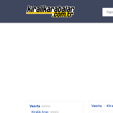
Vasıta
Kir
Vasıta
(6945)
Kiralık Araç
(6945)