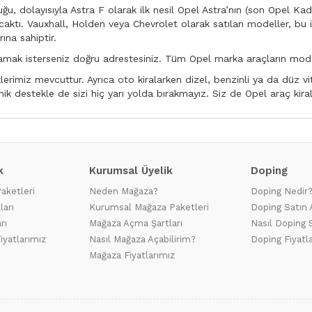
u, dolayısıyla Astra F olarak ilk nesil Opel Astra’nın (son Opel Kad
aktı. Vauxhall, Holden veya Chevrolet olarak satılan modeller, bu isi
ına sahiptir.
alamak isterseniz doğru adrestesiniz. Tüm Opel marka araçların mod
eklerimiz mevcuttur. Ayrıca oto kiralarken dizel, benzinli ya da düz 
ik destekle de sizi hiç yarı yolda bırakmayız. Siz de Opel araç kiral
k
Kurumsal Üyelik
Doping
Paketleri
Neden Mağaza?
Doping Nedir
ları
Kurumsal Mağaza Paketleri
Doping Satın 
rı
Mağaza Açma Şartları
Nasıl Doping S
iyatlarımız
Nasıl Mağaza Açabilirim?
Doping Fiyatl
Mağaza Fiyatlarımız