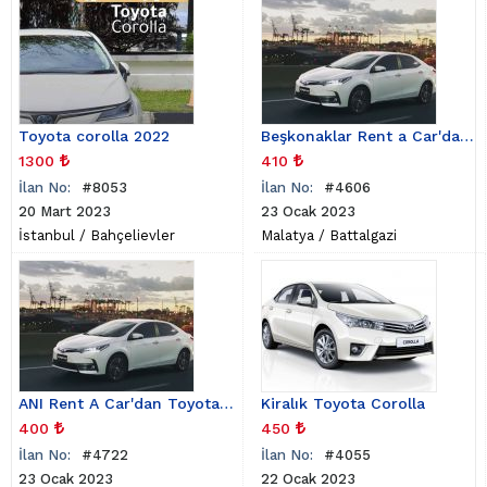
Toyota corolla 2022
Beşkonaklar Rent a Car'dan Toyota Corolla
1300
410
İlan No:
#8053
İlan No:
#4606
20 Mart 2023
23 Ocak 2023
İstanbul
/
Bahçelievler
Malatya
/
Battalgazi
ANI Rent A Car'dan Toyota Corolla
Kiralık Toyota Corolla
400
450
İlan No:
#4722
İlan No:
#4055
23 Ocak 2023
22 Ocak 2023