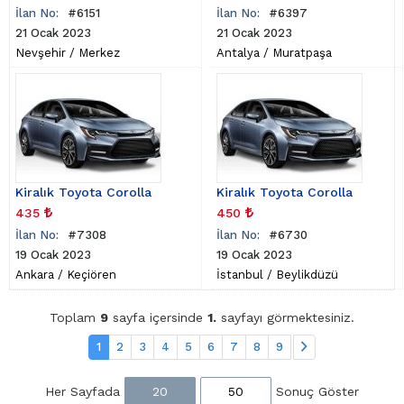
İlan No:
#6151
İlan No:
#6397
21 Ocak 2023
21 Ocak 2023
Nevşehir
/
Merkez
Antalya
/
Muratpaşa
Kiralık Toyota Corolla
Kiralık Toyota Corolla
435
450
İlan No:
#7308
İlan No:
#6730
19 Ocak 2023
19 Ocak 2023
Ankara
/
Keçiören
İstanbul
/
Beylikdüzü
Toplam
9
sayfa içersinde
1.
sayfayı görmektesiniz.
1
2
3
4
5
6
7
8
9
Her Sayfada
20
50
Sonuç Göster