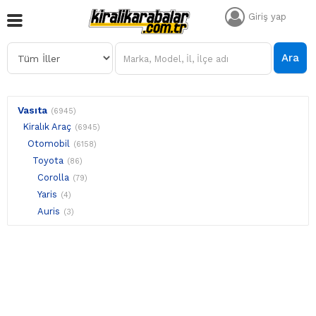
Giriş yap
Ara
Vasıta
(6945)
Kiralık Araç
(6945)
Otomobil
(6158)
Toyota
(86)
Corolla
(79)
Yaris
(4)
Auris
(3)