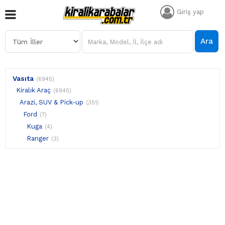
Giriş yap
Ara
Vasıta
(6945)
Kiralık Araç
(6945)
Arazi, SUV & Pick-up
(351)
Ford
(7)
Kuga
(4)
Ranger
(3)