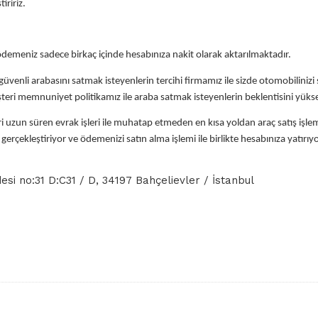
iririz.
emeniz sadece birkaç içinde hesabınıza nakit olarak aktarılmaktadır.
ve güvenli arabasını satmak isteyenlerin tercihi firmamız ile sizde otomobilini
 müşteri memnuniyet politikamız ile araba satmak isteyenlerin beklentisini yük
 uzun süren evrak işleri ile muhatap etmeden en kısa yoldan araç satış iş
erçekleştiriyor ve ödemenizi satın alma işlemi ile birlikte hesabınıza yatırıy
i no:31 D:C31 / D, 34197 Bahçelievler / İstanbul