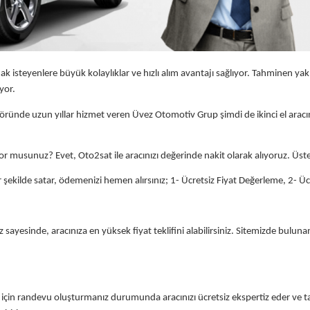
isteyenlere büyük kolaylıklar ve hızlı alım avantajı sağlıyor. Tahminen yaklaş
yor.
ründe uzun yıllar hizmet veren Üvez Otomotiv Grup şimdi de ikinci el aracın
liyor musunuz? Evet, Oto2sat ile aracınızı değerinde nakit olarak alıyoruz. Üs
r şekilde satar, ödemenizi hemen alırsınız; 1- Ücretsiz Fiyat Değerleme, 2- Üc
sayesinde, aracınıza en yüksek fiyat teklifini alabilirsiniz. Sitemizde bulun
tışı için randevu oluşturmanız durumunda aracınızı ücretsiz ekspertiz eder 