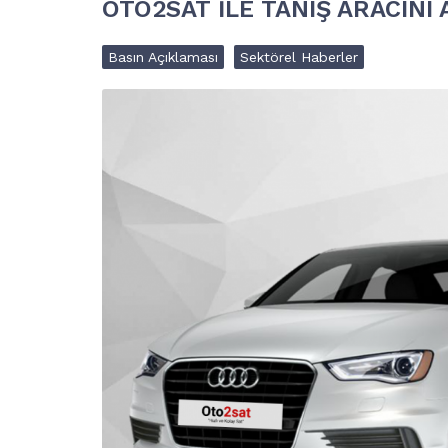
OTO2SAT İLE TANIŞ ARACINI 
Basın Açıklaması
Sektörel Haberler