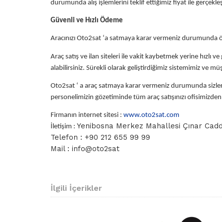
durumunda alış işlemlerini teklif ettiğimiz fiyat ile gerçekleşt
Güvenli ve Hızlı Ödeme
Aracınızı Oto2sat ‘a satmaya karar vermeniz durumunda öd
Araç satış ve ilan siteleri ile vakit kaybetmek yerine hızlı 
alabilirsiniz. Sürekli olarak geliştirdiğimiz sistemimiz ve
Oto2sat ‘ a araç satmaya karar vermeniz durumunda sizleri
personelimizin gözetiminde tüm araç satışınızı ofisimizden g
Firmanın internet sitesi :
www.oto2sat.com
Yenibosna Merkez Mahallesi Çınar Caddes
İletişim :
Telefon : +90 212 655 99 99
Mail : info@oto2sat
İlgili İçerikler