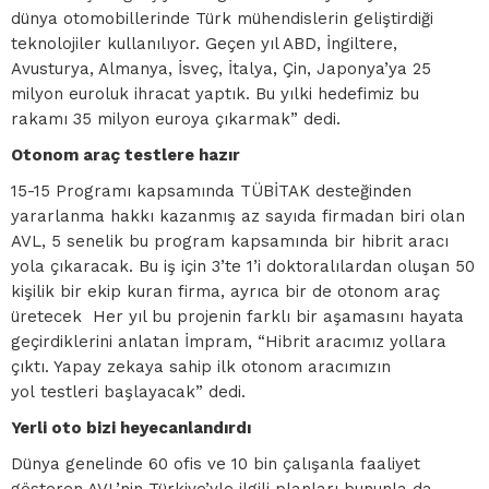
dünya otomobillerinde Türk mühendislerin geliştirdiği
teknolojiler kullanılıyor. Geçen yıl ABD, İngiltere,
Avusturya, Almanya, İsveç, İtalya, Çin, Japonya’ya 25
milyon euroluk ihracat yaptık. Bu yılki hedefimiz bu
rakamı 35 milyon euroya çıkarmak” dedi.
Otonom araç testlere hazır
15-15 Programı kapsamında TÜBİTAK desteğinden
yararlanma hakkı kazanmış az sayıda firmadan biri olan
AVL, 5 senelik bu program kapsamında bir hibrit aracı
yola çıkaracak. Bu iş için 3’te 1’i doktoralılardan oluşan 50
kişilik bir ekip kuran firma, ayrıca bir de otonom araç
üretecek Her yıl bu projenin farklı bir aşamasını hayata
geçirdiklerini anlatan İmpram, “Hibrit aracımız yollara
çıktı. Yapay zekaya sahip ilk otonom aracımızın
yol testleri başlayacak” dedi.
Yerli oto bizi heyecanlandırdı
Dünya genelinde 60 ofis ve 10 bin çalışanla faaliyet