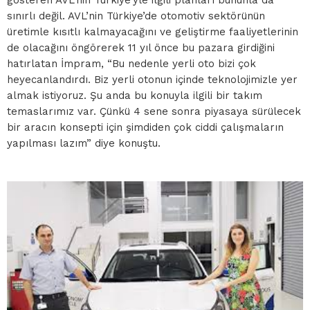
gösteren AVL’nin Türkiye’yle ilgili planları bununla da
sınırlı değil. AVL’nin Türkiye’de otomotiv sektörünün
üretimle kısıtlı kalmayacağını ve geliştirme faaliyetlerinin
de olacağını öngörerek 11 yıl önce bu pazara girdiğini
hatırlatan İmpram, “Bu nedenle yerli oto bizi çok
heyecanlandırdı. Biz yerli otonun içinde teknolojimizle yer
almak istiyoruz. Şu anda bu konuyla ilgili bir takım
temaslarımız var. Çünkü 4 sene sonra piyasaya sürülecek
bir aracın konsepti için şimdiden çok ciddi çalışmaların
yapılması lazım” diye konuştu.