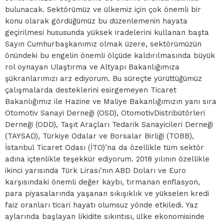
bulunacak. Sektörümüz ve ülkemiz için çok önemli bir
konu olarak gördüğümüz bu düzenlemenin hayata
geçirilmesi hususunda yüksek iradelerini kullanan başta
Sayın Cumhurbaşkanımız olmak üzere, sektörümüzün
önündeki bu engelin önemli ölçüde kaldırılmasında büyük
rol oynayan Ulaştırma ve Altyapı Bakanlığımıza
şükranlarımızı arz ediyorum. Bu süreçte yürüttüğümüz
çalışmalarda desteklerini esirgemeyen Ticaret
Bakanlığımız ile Hazine ve Maliye Bakanlığımızın yanı sıra
Otomotiv Sanayi Derneği (OSD), OtomotivDistribütörleri
Derneği (ODD), Taşıt Araçları Tedarik Sanayicileri Derneği
(TAYSAD), Türkiye Odalar ve Borsalar Birliği (TOBB),
İstanbul Ticaret Odası (İTO)’na da özellikle tüm sektör
adına içtenlikle teşekkür ediyorum. 2018 yılının özellikle
ikinci yarısında Türk Lirası’nın ABD Doları ve Euro
karşısındaki önemli değer kaybı, tırmanan enflasyon,
para piyasalarında yaşanan sıkışıklık ve yükselen kredi
faiz oranları ticari hayatı olumsuz yönde etkiledi. Yaz
aylarında başlayan likidite sıkıntısı, ülke ekonomisinde