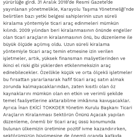
yürürlüğe girdi. 31 Aralık 2018’de Resmi Gazete’de
yayınlanan yönetmelikle, Karayolu Taşıma Yönetmeliği’nde
belirtilen bazı yetki belgesi sahiplerinin uzun süreli
kiralama yöntemiyle ticari araç edinmeleri mümkün
kılındı. 2009 yılından beri kiralanmasının önünde engeller
olan ticari araçların kiralanmasının önü, bu düzenleme ile
büyük ölçüde açılmış oldu. Uzun süreli kiralama
yöntemiyle ticari araç temin etmesine izin verilen
işletmeler, artık, yüksek finansman maliyetlerinden ve
ikinci el riski gibi yüklerden etkilenmeksizin araç
edinebilecekler. Özellikle küçük ve orta ölçekli işletmeler
bu fırsattan yararlanarak hafif ticari araç satın almak
zorunda kalmayacaklarından, zaten kısıtlı olan öz
kaynaklarını mümkün olan en etkin ve verimli şekilde
temel faaliyetlerine aktarabilme imkânına kavuşacaklar.
Ayrıca İnan EKİCİ TOKKDER Yönetim Kurulu Başkanı Ticari
Araçların Kiralanması Sektörün Önünü Açacak yapılan
düzenleme, önemli bir ticari araç üssü konumunda
bulunan ülkemizin üretimine pozitif ivme kazandırırken,
sektörümüzün büyümesine de önemli oranda katkıda