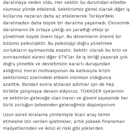
daralmaya neden oldu. Her sektör bu durumdan elbette
olumsuz yönde etkilendi. Sektörümüz genel olarak diğer iş
kollarına nazaran daha az etkilenerek Türkiye’deki
daralmadan daha büyük bir daralma yaşamadı. Ekonomik
daralmanın ilk ortaya çıktığı an yarattığı etkiyi iyi
yönetmek büyük önem taşır. Bu dönemlerin önemli bir
bölümü psikolojiktir. Bu psikolojiyi doğru yönetmek
zorlukların aşılmasında esastır. Sektör olarak bu krizi ve
sonrasındaki süreci diğer STK’lar ile iş birliği yaparak çok
doğru yönettik ve devletimizin kararlı duruşundan
aldığımız moral motivasyonun da katkısıyla krizin
sektörümüz üzerindeki etkisini mümkün olduğunca
azalttık. Bundan sonra atılacak adımlar için de hep
birlikte çalışmaya devam ediyoruz. TOKKDER üyelerinin
ve sektörün geleceğe olan inancı ve güveni sayesinde her
türlü zorluğun üstesinden geleceğimizi düşünüyorum
Uzun süreli kiralama yöntemiyle ticari araç temin
etmesine izin verilen işletmeler, artık yüksek finansman
maliyetlerinden ve ikinci el riski gibi yüklerden