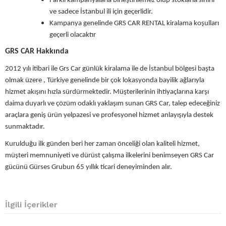
Farklı kampanyalarla birleştirilemez olup stoklarla sınırlı
ve sadece İstanbul ili için geçerlidir.
Kampanya genelinde GRS CAR RENTAL kiralama koşulları
geçerli olacaktır
GRS CAR Hakkında
2012 yılı itibari ile Grs Car günlük kiralama ile de İstanbul bölgesi başta
olmak üzere , Türkiye genelinde bir çok lokasyonda bayilik ağlarıyla
hizmet akışını hızla sürdürmektedir. Müşterilerinin ihtiyaçlarına karşı
daima duyarlı ve çözüm odaklı yaklaşım sunan GRS Car, talep edeceğiniz
araçlara geniş ürün yelpazesi ve profesyonel hizmet anlayışıyla destek
sunmaktadır.
Kurulduğu ilk günden beri her zaman önceliği olan kaliteli hizmet,
müşteri memnuniyeti ve dürüst çalışma ilkelerini benimseyen GRS Car
gücünü Gürses Grubun 65 yıllık ticari deneyiminden alır.
İlgili İçerikler