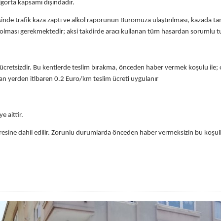
sigorta kapsamı dışındadır.
erisinde trafik kaza zaptı ve alkol raporunun Büromuza ulaştırılması, kazad
mış olması gerekmektedir; aksi takdirde aracı kullanan tüm hasardan sorumlu t
cretsizdir. Bu kentlerde teslim bırakma, önceden haber vermek koşulu ile; ote
nan yerden itibaren 0.2 Euro/km teslim ücreti uygulanır
e aittir.
esine dahil edilir. Zorunlu durumlarda önceden haber vermeksizin bu koşullar