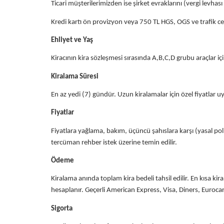
Ticari müşterilerimizden ise şirket evraklarını (vergi levhas
Kredi kartı ön provizyon veya 750 TL HGS, OGS ve trafik cez
Ehliyet ve Yaş
Kiracının kira sözleşmesi sırasında A,B,C,D grubu araçlar içi
Kiralama Süresi
En az yedi (7) gündür. Uzun kiralamalar için özel fiyatlar uy
Fiyatlar
Fiyatlara yağlama, bakım, üçüncü şahıslara karşı (yasal poliç
tercüman rehber istek üzerine temin edilir.
Ödeme
Kiralama anında toplam kira bedeli tahsil edilir. En kısa ki
hesaplanır. Geçerli American Express, Visa, Diners, Euroc
Sigorta