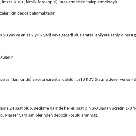
ı , imzasilküsü , kimlik fotokopisi) ibraz etmelerini talep etmekteyiz.
aları için depozit alınmaktadır.
n 20 yaş ve en az 2 yıllık yerli veya geçerli uluslararası ehliyete sahip olması
gulanır.
e sınırları içinde) sigorta garantisi dahildir.%18 KDV (katma değer vergisi) dah
ralama 24 saat olup, gecikme halinde her ek saat için uygulanan ücretin 1/3 '
ard, Master Card sahiplerinden depozit koşulu aranmaz.