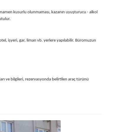
a tamamen kusurlu olunmaması, kazanın uyuşturucu - alkol
utulur.
l, işyeri, gar, liman vb. yerlere yapılabilir. Büromuzun
ı ve bilgileri, rezervasyonda belirtilen araç türünü