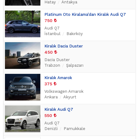
Hatay
Antakya
Platinum Oto Kiralama'dan Kiralık Audi Q7
750
Audi Q7
İstanbul
Bakırköy
Kiralık Dacia Duster
450
Dacia Duster
Trabzon
Şalpazarı
Kiralık Amarok
375
Volkswagen Amarok
Ankara
Akyurt
Kiralık Audi Q7
550
Audi Q7
Denizli
Pamukkale