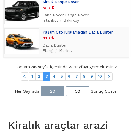
Kiralık Range Rover
500
Land Rover Range Rover
İstanbul
Bakırköy
Paşam Oto Kiralama'dan Dacia Duster
410
Dacia Duster
Elazığ
Merkez
Toplam
36
sayfa içersinde
3.
sayfayı görmektesiniz.
1
2
3
4
5
6
7
8
9
10
Her Sayfada
20
50
Sonuç Göster
Kiralık araçlar arazi