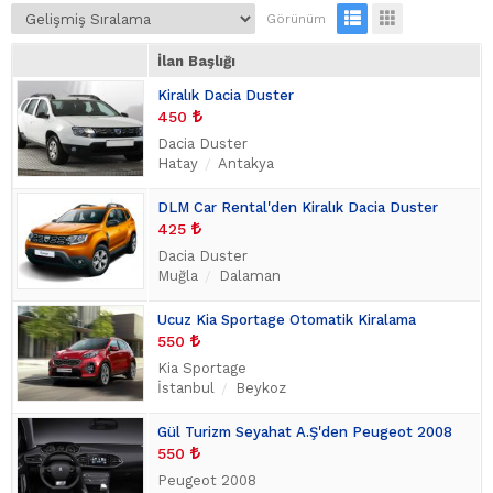
Mitsubishi
(9)
Görünüm
Porsche
(9)
İlan Başlığı
Ford
(7)
Kiralık Dacia Duster
Volkswagen
(6)
450
Chevrolet
(5)
Dacia Duster
Honda
(4)
Hatay
Antakya
Mini
(4)
Opel
(4)
DLM Car Rental'den Kiralık Dacia Duster
Jeep
425
(3)
Toyota
Dacia Duster
(3)
Muğla
Dalaman
Mercedes - Benz
(2)
SsangYong
(2)
Ucuz Kia Sportage Otomatik Kiralama
Jaguar
(1)
550
Volvo
(1)
Kia Sportage
İstanbul
Beykoz
Gül Turizm Seyahat A.Ş'den Peugeot 2008
550
Peugeot 2008