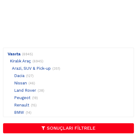
Vasıta
(6945)
Kiralık Araç
(6945)
Arazi, SUV & Pick-up
(351)
Dacia
(127)
Nissan
(46)
Land Rover
(38)
Peugeot
(19)
Renault
(15)
BMW
(14)
Hyundai
(12)
Kia
(11)
SONUÇLARI FİLTRELE
Audi
(9)