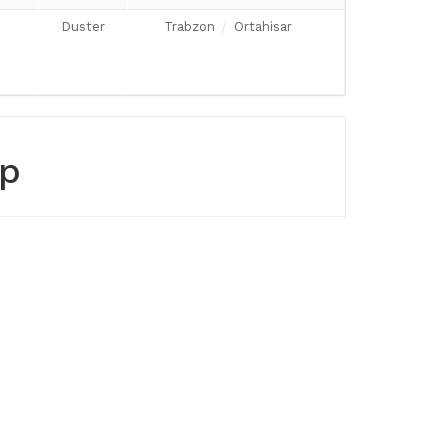
Duster
Trabzon
Ortahisar
up