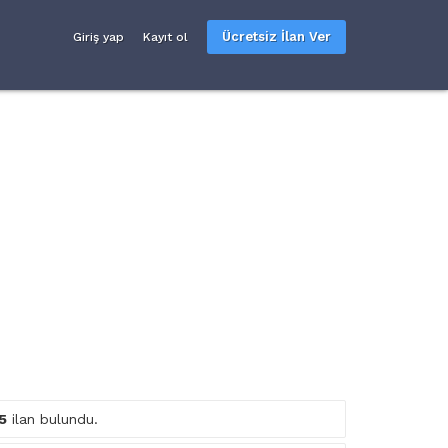
Ücretsiz İlan Ver
Giriş yap
Kayıt ol
5
ilan bulundu.