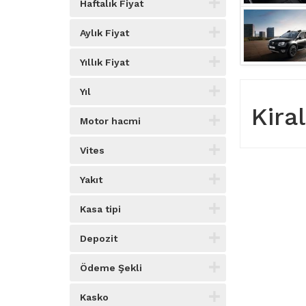
Jeep
Haftalık Fiyat
(3)
Toyota
(3)
Aylık Fiyat
Mercedes - Benz
(2)
SsangYong
(2)
Yıllık Fiyat
Jaguar
(1)
Volvo
(1)
Yıl
Kira
Motor hacmi
Vites
Yakıt
Kasa tipi
Depozit
Ödeme Şekli
Kasko