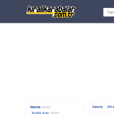
Vasıta
Kir
Vasıta
(6945)
Kiralık Araç
(6945)