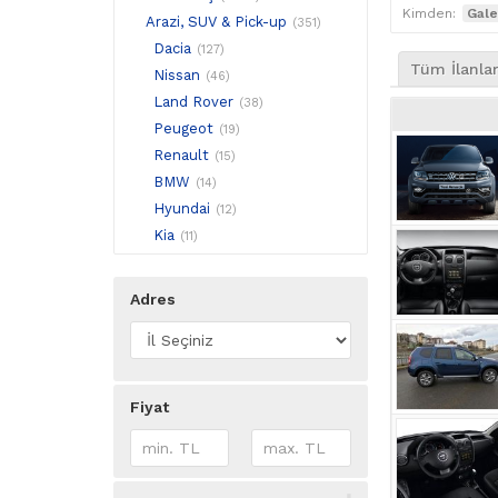
Kimden:
Gale
Arazi, SUV & Pick-up
(351)
Dacia
(127)
Tüm İlanla
Nissan
(46)
Land Rover
(38)
Peugeot
(19)
Renault
(15)
BMW
(14)
Hyundai
(12)
Kia
(11)
Audi
(9)
Mitsubishi
(9)
Adres
Porsche
(9)
Ford
(7)
Volkswagen
(6)
Chevrolet
(5)
Fiyat
Honda
(4)
Mini
(4)
Opel
(4)