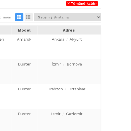
Tümünü kaldır
örünüm
Model
Adres
en
Amarok
Ankara
Akyurt
Duster
İzmir
Bornova
Duster
Trabzon
Ortahisar
Duster
İzmir
Gaziemir