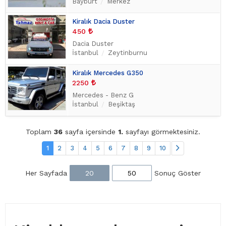
Bayburt
Merkez
Kiralık Dacia Duster
450
Dacia Duster
İstanbul
Zeytinburnu
Kiralık Mercedes G350
2250
Mercedes - Benz G
İstanbul
Beşiktaş
Toplam
36
sayfa içersinde
1.
sayfayı görmektesiniz.
1
2
3
4
5
6
7
8
9
10
Her Sayfada
20
50
Sonuç Göster