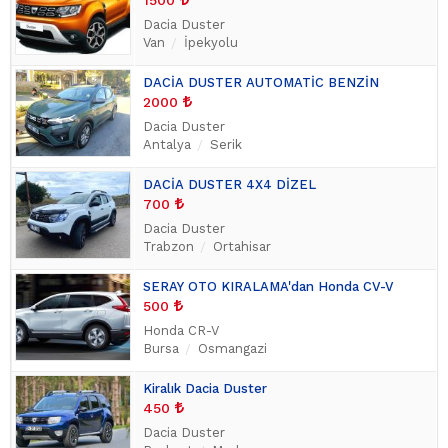
1500
Dacia Duster
Van
İpekyolu
DACİA DUSTER AUTOMATİC BENZİN
2000
Dacia Duster
Antalya
Serik
DACİA DUSTER 4X4 DİZEL
700
Dacia Duster
Trabzon
Ortahisar
SERAY OTO KIRALAMA'dan Honda CV-V
500
Honda CR-V
Bursa
Osmangazi
Kiralık Dacia Duster
450
Dacia Duster