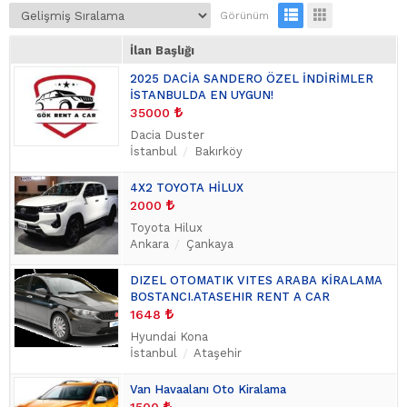
Mitsubishi
(9)
Görünüm
Porsche
(9)
İlan Başlığı
Ford
(7)
2025 DACİA SANDERO ÖZEL İNDİRİMLER
Volkswagen
(6)
İSTANBULDA EN UYGUN!
Chevrolet
(5)
35000
Honda
(4)
Dacia Duster
Mini
(4)
İstanbul
Bakırköy
Opel
(4)
4X2 TOYOTA HİLUX
Jeep
(3)
2000
Toyota
(3)
Toyota Hilux
Mercedes - Benz
(2)
Ankara
Çankaya
SsangYong
(2)
Jaguar
(1)
DIZEL OTOMATIK VITES ARABA KİRALAMA
BOSTANCI.ATASEHIR RENT A CAR
Volvo
(1)
1648
Hyundai Kona
İstanbul
Ataşehir
Van Havaalanı Oto Kiralama